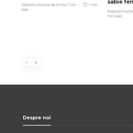
sabie fe
Federatia Romana de Scrima
,
7 ani
1 min
read
Federatia Roma
min
read
Despre noi