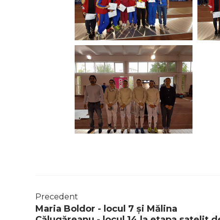
Precedent
Maria Boldor - locul 7 și Mălina
Călugăreanu - locul 14 la etapa satelit d