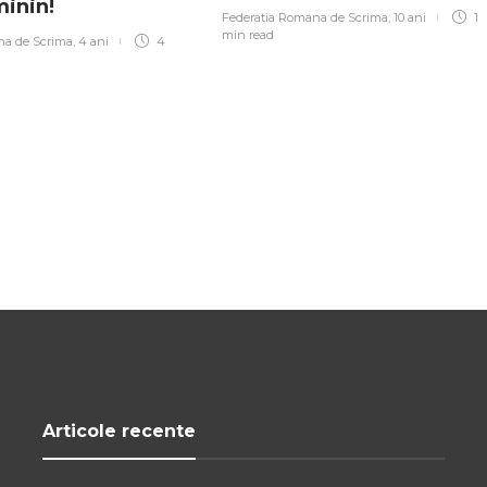
minin!
Federatia Romana de Scrima
,
10 ani
1
min
read
na de Scrima
,
4 ani
4
Articole recente