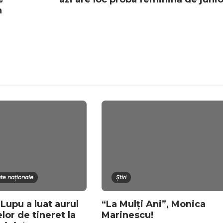
n
e naționale
Știri
Lupu a luat aurul
“La Mulți Ani”, Monica
lor de tineret la
Marinescu!