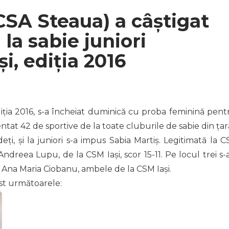
CSA Steaua) a câștigat
la sabie juniori
și, ediția 2016
ediția 2016, s-a încheiat duminică cu proba feminină pent
zentat 42 de sportive de la toate cluburile de sabie din țar
eți, și la juniori s-a impus Sabia Martiș. Legitimată la C
Andreea Lupu, de la CSM Iași, scor 15-11. Pe locul trei s-
și Ana Maria Ciobanu, ambele de la CSM Iași.
st următoarele: