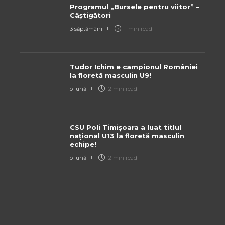
Programul „Bursele pentru viitor” –
Câștigători
3 săptămâni
1 min
read
Tudor Ichim e campionul României
la floretă masculin U9!
o lună
2 min
read
CSU Poli Timișoara a luat titlul
național U13 la floretă masculin
echipe!
o lună
2 min
read