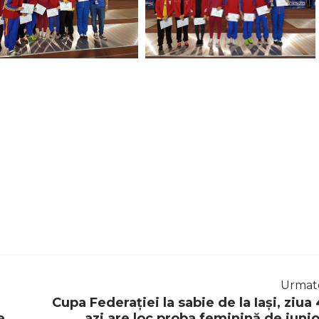
Urmat
Cupa Federației la sabie de la Iași, ziua 
e
azi are loc proba feminină de junio