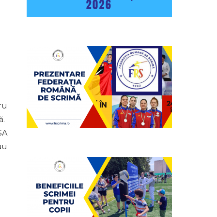
ru
ă.
SA
au