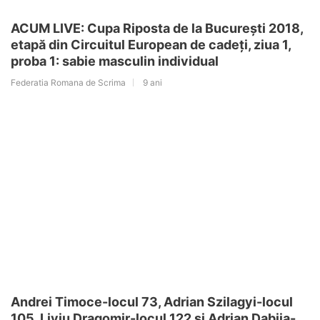
ACUM LIVE: Cupa Riposta de la București 2018,
etapă din Circuitul European de cadeți, ziua 1,
proba 1: sabie masculin individual
Federatia Romana de Scrima
9 ani
Andrei Timoce-locul 73, Adrian Szilagyi-locul
105, Liviu Dragomir-locul 122 și Adrian Dabija-