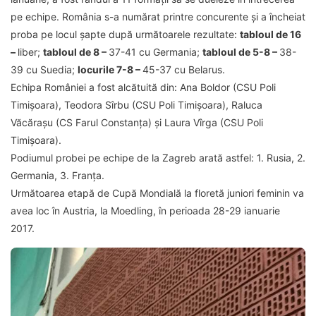
pe echipe. România s-a numărat printre concurente și a încheiat
proba pe locul șapte după următoarele rezultate:
tabloul de 16
–
liber;
tabloul de 8 –
37-41 cu Germania;
tabloul de 5-8 –
38-
39 cu Suedia;
locurile 7-8 –
45-37 cu Belarus.
Echipa României a fost alcătuită din: Ana Boldor (CSU Poli
Timișoara), Teodora Sîrbu (CSU Poli Timișoara), Raluca
Văcărașu (CS Farul Constanța) și Laura Vîrga (CSU Poli
Timișoara).
Podiumul probei pe echipe de la Zagreb arată astfel: 1. Rusia, 2.
Germania, 3. Franța.
Următoarea etapă de Cupă Mondială la floretă juniori feminin va
avea loc în Austria, la Moedling, în perioada 28-29 ianuarie
2017.