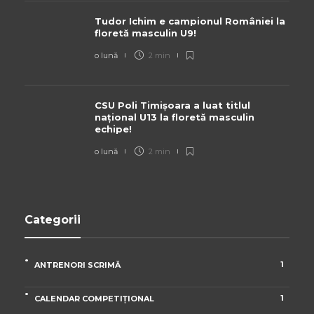
Tudor Ichim e campionul României la
floretă masculin U9!
o lună
2 min
CSU Poli Timișoara a luat titlul
național U13 la floretă masculin
echipe!
o lună
2 min
Categorii
1
ANTRENORI SCRIMĂ
1
CALENDAR COMPETIȚIONAL