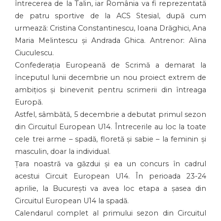
întrecerea de la Talin, iar România va fi reprezentată
de patru sportive de la ACS Stesial, după cum
urmează: Cristina Constantinescu, Ioana Drăghici, Ana
Maria Melintescu și Andrada Ghica. Antrenor: Alina
Ciuculescu.
Confederația Europeană de Scrimă a demarat la
începutul lunii decembrie un nou proiect extrem de
ambițios și binevenit pentru scrimerii din întreaga
Europă.
Astfel, sâmbătă, 5 decembrie a debutat primul sezon
din Circuitul European U14. Întrecerile au loc la toate
cele trei arme – spadă, floretă și sabie – la feminin și
masculin, doar la individual.
Țara noastră va găzdui și ea un concurs în cadrul
acestui Circuit European U14. În perioada 23-24
aprilie, la București va avea loc etapa a șasea din
Circuitul European U14 la spadă.
Calendarul complet al primului sezon din Circuitul