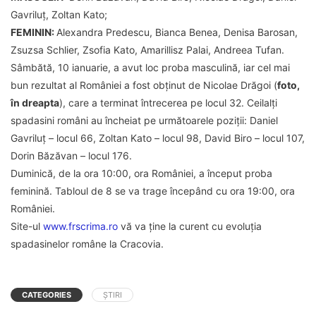
Gavriluț, Zoltan Kato;
FEMININ:
Alexandra Predescu, Bianca Benea, Denisa Barosan,
Zsuzsa Schlier, Zsofia Kato, Amarillisz Palai, Andreea Tufan.
Sâmbătă, 10 ianuarie, a avut loc proba masculină, iar cel mai
bun rezultat al României a fost obținut de Nicolae Drăgoi (
foto,
în dreapta
), care a terminat întrecerea pe locul 32. Ceilalți
spadasini români au încheiat pe următoarele poziții: Daniel
Gavriluț – locul 66, Zoltan Kato – locul 98, David Biro – locul 107,
Dorin Băzăvan – locul 176.
Duminică, de la ora 10:00, ora României, a început proba
feminină. Tabloul de 8 se va trage începând cu ora 19:00, ora
României.
Site-ul
www.frscrima.ro
vă va ține la curent cu evoluția
spadasinelor române la Cracovia.
CATEGORIES
ȘTIRI