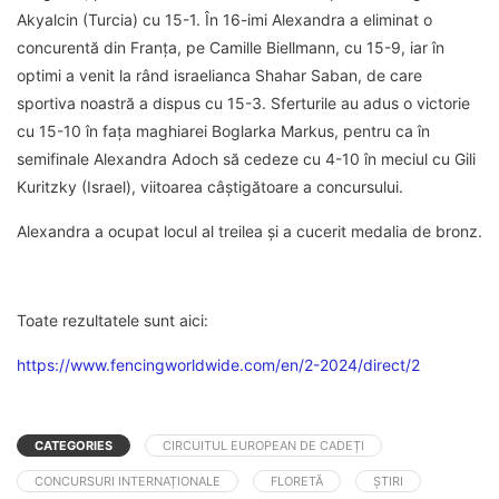
Akyalcin (Turcia) cu 15-1. În 16-imi Alexandra a eliminat o
concurentă din Franța, pe Camille Biellmann, cu 15-9, iar în
optimi a venit la rând israelianca Shahar Saban, de care
sportiva noastră a dispus cu 15-3. Sferturile au adus o victorie
cu 15-10 în fața maghiarei Boglarka Markus, pentru ca în
semifinale Alexandra Adoch să cedeze cu 4-10 în meciul cu Gili
Kuritzky (Israel), viitoarea câștigătoare a concursului.
Alexandra a ocupat locul al treilea și a cucerit medalia de bronz.
Toate rezultatele sunt aici:
https://www.fencingworldwide.com/en/2-2024/direct/2
CATEGORIES
CIRCUITUL EUROPEAN DE CADEȚI
CONCURSURI INTERNAȚIONALE
FLORETĂ
ȘTIRI