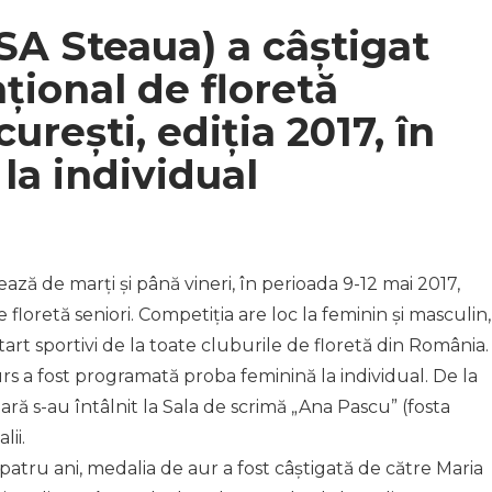
SA Steaua) a câștigat
ional de floretă
urești, ediția 2017, în
la individual
ă de marți și până vineri, în perioada 9-12 mai 2017,
floretă seniori. Competiția are loc la feminin și masculin,
 start sportivi de la toate cluburile de floretă din România.
urs a fost programată proba feminină la individual. De la
țară s-au întâlnit la Sala de scrimă „Ana Pascu” (fosta
ii.
i patru ani, medalia de aur a fost câștigată de către Maria