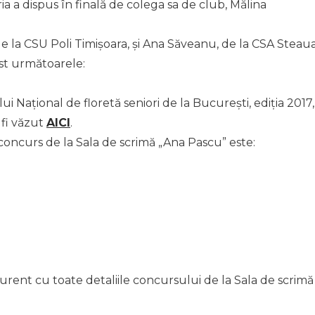
a a dispus în finală de colega sa de club, Mălina
de la CSU Poli Timișoara, și Ana Săveanu, de la CSA Steaua
st următoarele:
Național de floretă seniori de la București, ediția 2017,
 fi văzut
AICI
.
concurs de la Sala de scrimă „Ana Pascu” este:
;
curent cu toate detaliile concursului de la Sala de scrimă