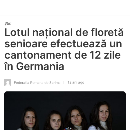
Știri
Lotul național de floretă
senioare efectuează un
cantonament de 12 zile
în Germania
12 ani ago
Federatia Romana de Scrima