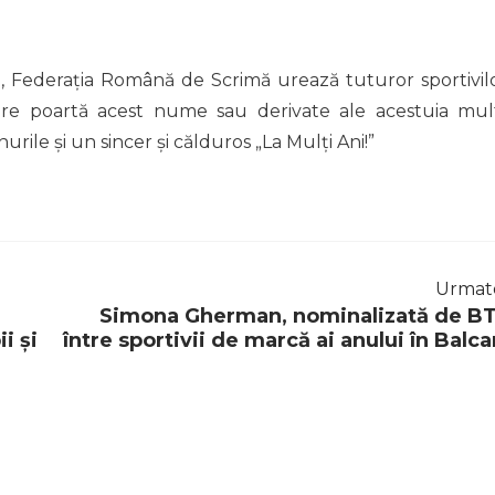
i, Federația Română de Scrimă urează tuturor sportivilo
 care poartă acest nume sau derivate ale acestuia mul
urile și un sincer și călduros „La Mulți Ani!”
Urmat
Simona Gherman, nominalizată de B
i și
între sportivii de marcă ai anului în Balca