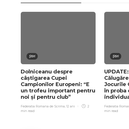
Știri
Știri
Dolniceanu despre
UPDATE:
câştigarea Cupei
Călugărea
Campionilor Europeni: “E
Jocurile 
un trofeu important pentru
în proba 
noi şi pentru club”
individua
Federatia Romana de Scrima
,
12 ani
2
Federatia Roma
min
read
min
read