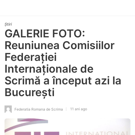
Știri
GALERIE FOTO:
Reuniunea Comisiilor
Federației
Internaționale de
Scrimă a început azi la
București
11 ani ago
Federatia Romana de Scrima