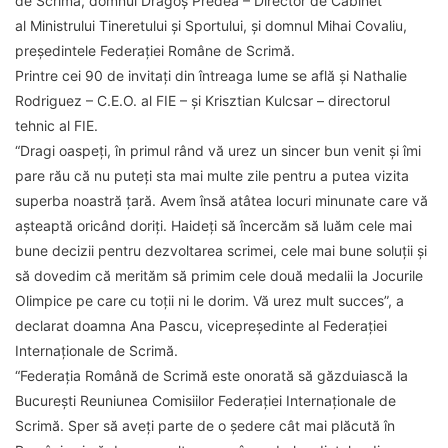
de Scrimă, domnul Dragoș Predea – Director de Cabinet
al Ministrului Tineretului și Sportului, și domnul Mihai Covaliu,
președintele Federației Române de Scrimă.
Printre cei 90 de invitați din întreaga lume se află și Nathalie
Rodriguez – C.E.O. al FIE – și Krisztian Kulcsar – directorul
tehnic al FIE.
“Dragi oaspeți, în primul rând vă urez un sincer bun venit și îmi
pare rău că nu puteți sta mai multe zile pentru a putea vizita
superba noastră țară. Avem însă atâtea locuri minunate care vă
așteaptă oricând doriți. Haideți să încercăm să luăm cele mai
bune decizii pentru dezvoltarea scrimei, cele mai bune soluții și
să dovedim că merităm să primim cele două medalii la Jocurile
Olimpice pe care cu toții ni le dorim. Vă urez mult succes”, a
declarat doamna Ana Pascu, vicepreședinte al Federației
Internaționale de Scrimă.
“Federația Română de Scrimă este onorată să găzduiască la
București Reuniunea Comisiilor Federației Internaționale de
Scrimă. Sper să aveți parte de o ședere cât mai plăcută în