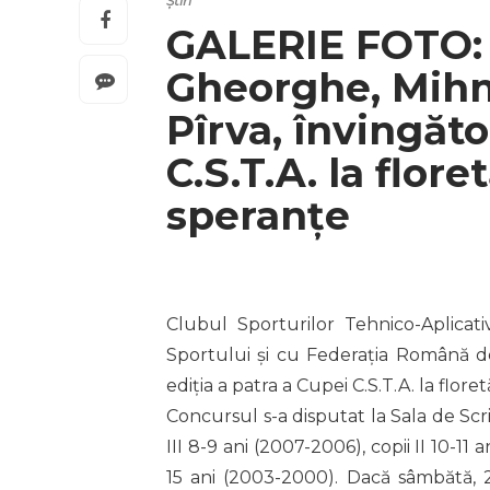
Știri
GALERIE FOTO: 
Gheorghe, Mihn
Pîrva, învingăto
C.S.T.A. la flore
speranțe
Clubul Sporturilor Tehnico-Aplicati
Sportului și cu Federația Română de
ediția a patra a Cupei C.S.T.A. la flore
Concursul s-a disputat la Sala de Scr
III 8-9 ani (2007-2006), copii II 10-11
15 ani (2003-2000). Dacă sâmbătă, 2