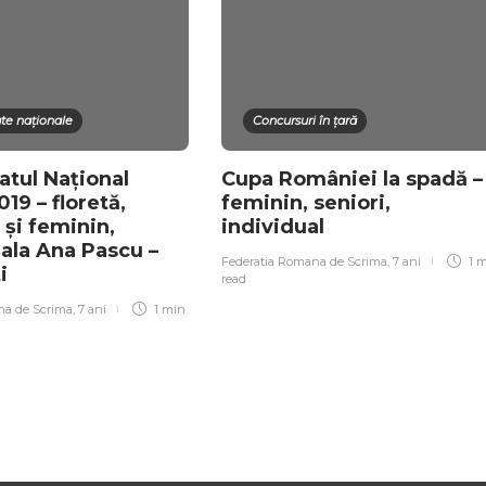
e naționale
Concursuri în țară
tul Național
Cupa României la spadă –
019 – floretă,
feminin, seniori,
 și feminin,
individual
Sala Ana Pascu –
Federatia Romana de Scrima
,
7 ani
1 
ti
read
na de Scrima
,
7 ani
1 min