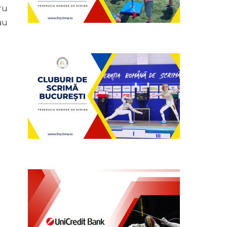
ru
au