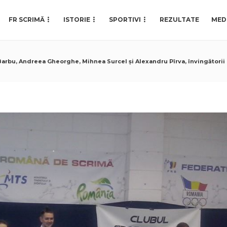
FR SCRIMĂ
ISTORIE
SPORTIVI
REZULTATE
MED
arbu, Andreea Gheorghe, Mihnea Surcel și Alexandru Pîrva, învingătorii zil