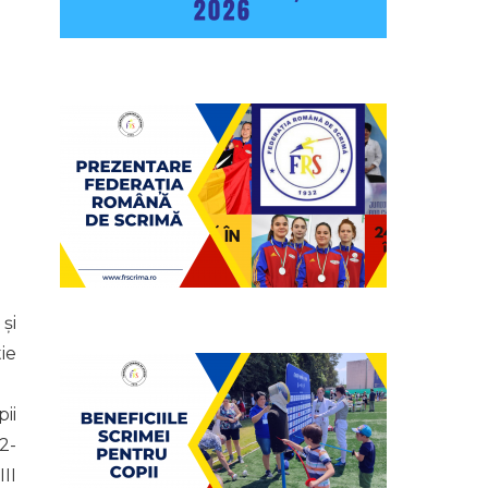
și
ie
ii
12-
II