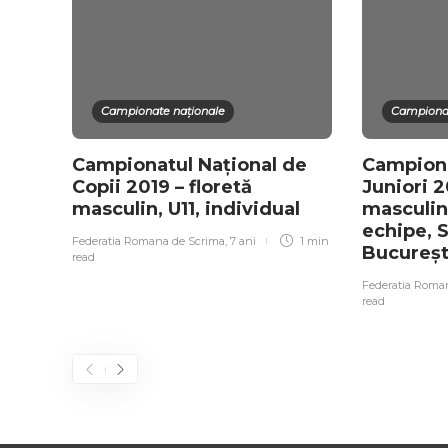
Campionate naționale
Campionat
Campionatul Național de
Campiona
Copii 2019 – floretă
Juniori 2
masculin, U11, individual
masculin
echipe, 
Federatia Romana de Scrima
,
7 ani
1 min
Bucureș
read
Federatia Roma
read