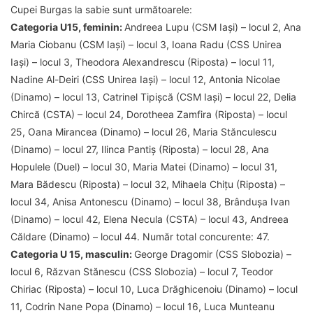
Cupei Burgas la sabie sunt următoarele:
Categoria U15, feminin:
Andreea Lupu (CSM Iași) – locul 2, Ana
Maria Ciobanu (CSM Iași) – locul 3, Ioana Radu (CSS Unirea
Iași) – locul 3, Theodora Alexandrescu (Riposta) – locul 11,
Nadine Al-Deiri (CSS Unirea Iași) – locul 12, Antonia Nicolae
(Dinamo) – locul 13, Catrinel Tipișcă (CSM Iași) – locul 22, Delia
Chircă (CSTA) – locul 24, Dorotheea Zamfira (Riposta) – locul
25, Oana Mirancea (Dinamo) – locul 26, Maria Stănculescu
(Dinamo) – locul 27, Ilinca Pantiș (Riposta) – locul 28, Ana
Hopulele (Duel) – locul 30, Maria Matei (Dinamo) – locul 31,
Mara Bădescu (Riposta) – locul 32, Mihaela Chițu (Riposta) –
locul 34, Anisa Antonescu (Dinamo) – locul 38, Brândușa Ivan
(Dinamo) – locul 42, Elena Necula (CSTA) – locul 43, Andreea
Căldare (Dinamo) – locul 44. Număr total concurente: 47.
Categoria U 15, masculin:
George Dragomir (CSS Slobozia) –
locul 6, Răzvan Stănescu (CSS Slobozia) – locul 7, Teodor
Chiriac (Riposta) – locul 10, Luca Drăghicenoiu (Dinamo) – locul
11, Codrin Nane Popa (Dinamo) – locul 16, Luca Munteanu