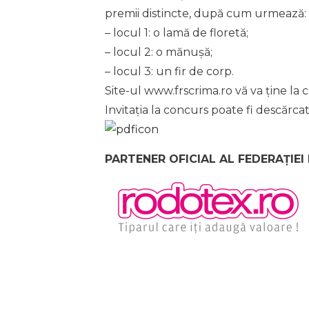
premii distincte, după cum urmează:
– locul 1: o lamă de floretă;
– locul 2: o mănușă;
– locul 3: un fir de corp.
Site-ul www.frscrima.ro vă va ține la c
Invitația la concurs poate fi descărcat
PARTENER OFICIAL AL FEDERAȚIEI