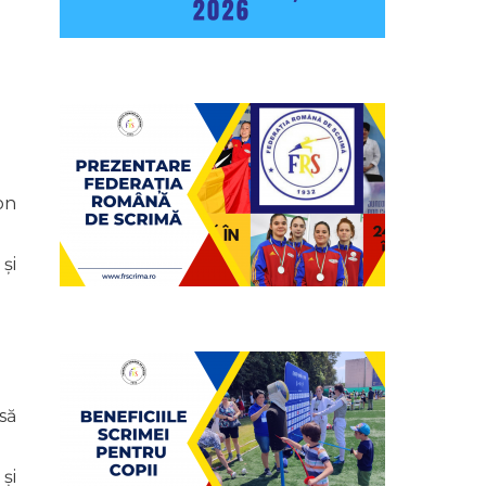
on
și
să
și