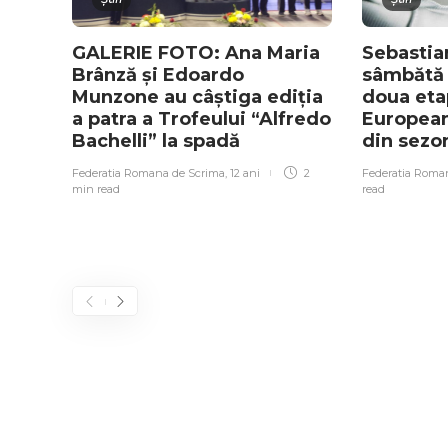
GALERIE FOTO: Ana Maria
Sebastia
Brânză și Edoardo
sâmbătă l
Munzone au câștiga ediția
doua etap
a patra a Trofeului “Alfredo
European
Bachelli” la spadă
din sezo
Federatia Romana de Scrima
,
12 ani
2
Federatia Roma
min
read
read