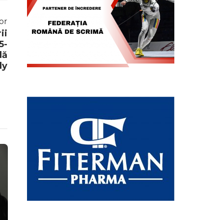
or
ii
5-
dă
ly
Știri
Știri