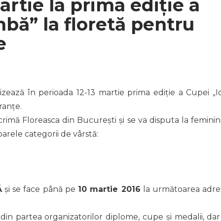
martie la prima ediție a
bă” la floretă pentru
țe
ează în perioada 12-13 martie prima ediție a Cupei „I
ranțe.
rimă Floreasca din București și se va disputa la feminin 
oarele categorii de vârstă:
Ă
și se face până pe
10 martie 2016
la următoarea adre
 din partea organizatorilor diplome, cupe și medalii, dar 