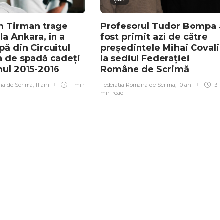
n Tirman trage
Profesorul Tudor Bompa 
a Ankara, în a
fost primit azi de către
ă din Circuitul
președintele Mihai Coval
 de spadă cadeți
la sediul Federației
nul 2015-2016
Române de Scrimă
na de Scrima
,
11 ani
1 min
Federatia Romana de Scrima
,
10 ani
3
min
read