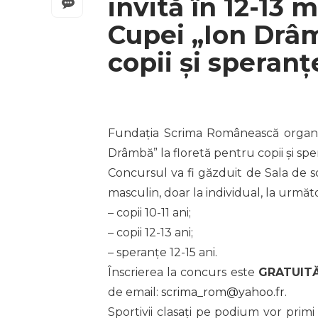
invită în 12-13 
Cupei „Ion Drâm
copii și speran
Fundația Scrima Românească organiz
Drâmbă” la floretă pentru copii și spe
Concursul va fi găzduit de Sala de sc
masculin, doar la individual, la următ
– copii 10-11 ani;
– copii 12-13 ani;
– speranțe 12-15 ani.
Înscrierea la concurs este
GRATUIT
de email:
scrima_rom@yahoo.fr
.
Sportivii clasați pe podium vor primi