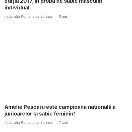
ediția 2017, în proba de sabie masculin
individual
Federatia Romana de Scrima
9 ani
Amelie Pescaru este campioana națională a
junioarelor la sabie feminin!
Federatia Romana de Scrima
7 luni