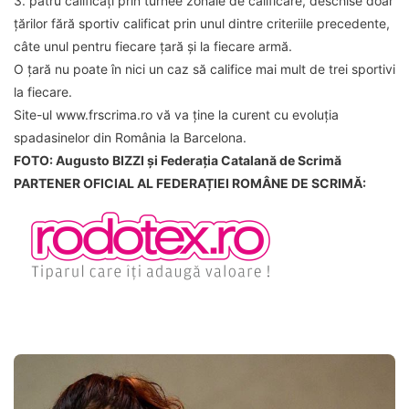
3. patru calificați prin turnee zonale de calificare, deschise doar
țărilor fără sportiv calificat prin unul dintre criteriile precedente,
câte unul pentru fiecare țară și la fiecare armă.
O țară nu poate în nici un caz să califice mai mult de trei sportivi
la fiecare.
Site-ul www.frscrima.ro vă va ține la curent cu evoluția
spadasinelor din România la Barcelona.
FOTO: Augusto BIZZI și Federația Catalană de Scrimă
PARTENER OFICIAL AL FEDERAȚIEI ROMÂNE DE SCRIMĂ: