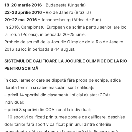
18-20 martie 2016 –
Budapesta (Ungaria)
22-23 aprilie 2016 –
Rio de Janeiro (Brazilia)
20-22 mai 2016 –
Johannesbourg (Africa de Sud).
În 2016, Campionatul European de scrimă pentru seniori are loc
la Torun (Polonia), în perioada 20-25 iunie.
Probele de scrimă de la Jocurile Olimpice de la Rio de Janeiro
2016 au loc în perioada 8-14 august.
SISTEMUL DE CALIFICARE LA JOCURILE OLIMPICE DE LA RIO
PENTRU SCRIMĂ
În cazul armelor care se dispută fără proba pe echipe, adică
floreta feminin și sabie masculin, sunt calificați:
– primii 14 sportivi din clasamentul oficial ajustat (COA)
individual;
– primii 8 sportivi din COA zonal la individual;
– 10 sportivi calificați prin turnee zonale de calificare, deschise
doar țărilor fără sportiv calificat prin unul dintre criteriile
precedente, câte unul pentru fiecare țară și la fiecare armă.