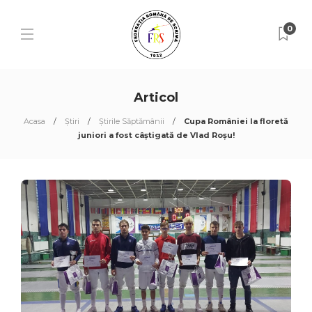
0
Articol
Acasa
Știri
Știrile Săptămânii
Cupa României la floretă
juniori a fost câștigată de Vlad Roșu!