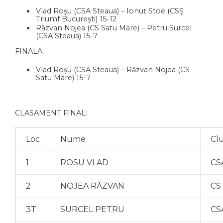
Vlad Roșu (CSA Steaua) – Ionuț Stoe (CSȘ
Triumf București) 15-12
Răzvan Nojea (CS Satu Mare) – Petru Surcel
(CSA Steaua) 15-7
FINALA:
Vlad Roșu (CSA Steaua) – Răzvan Nojea (CS
Satu Mare) 15-7
CLASAMENT FINAL:
Loc
Nume
Cl
1
ROSU VLAD
CS
2
NOJEA RĂZVAN
CS
3T
SURCEL PETRU
CS