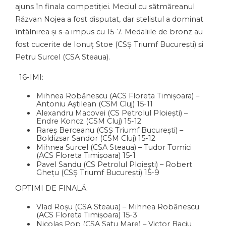
ajuns în finala competiției. Meciul cu sătmăreanul
Răzvan Nojea a fost disputat, dar stelistul a dominat
întâlnirea și s-a impus cu 15-7. Medaliile de bronz au
fost cucerite de Ionuț Stoe (CSȘ Triumf București) și
Petru Surcel (CSA Steaua).
16-IMI:
Mihnea Robănescu (ACS Floreta Timișoara) –
Antoniu Aștilean (CSM Cluj) 15-11
Alexandru Macovei (CS Petrolul Ploiești) –
Endre Koncz (CSM Cluj) 15-12
Rareș Berceanu (CSȘ Triumf București) –
Boldizsar Sandor (CSM Cluj) 15-12
Mihnea Surcel (CSA Steaua) – Tudor Tomici
(ACS Floreta Timișoara) 15-1
Pavel Sandu (CS Petrolul Ploiești) – Robert
Ghețu (CSȘ Triumf București) 15-9
OPTIMI DE FINALĂ:
Vlad Roșu (CSA Steaua) – Mihnea Robănescu
(ACS Floreta Timișoara) 15-3
Nicolas Pop (CSA Satu Mare) – Victor Baciu