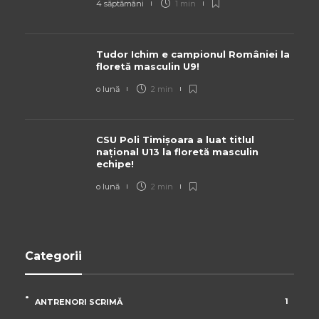
4 săptămâni
1 min
Tudor Ichim e campionul României la
floretă masculin U9!
o lună
2 min
CSU Poli Timișoara a luat titlul
național U13 la floretă masculin
echipe!
o lună
2 min
Categorii
1
ANTRENORI SCRIMĂ