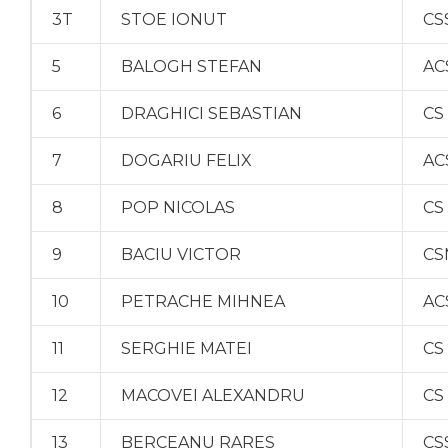
3T
STOE IONUT
CS
5
BALOGH STEFAN
AC
6
DRAGHICI SEBASTIAN
CS
7
DOGARIU FELIX
AC
8
POP NICOLAS
CS
9
BACIU VICTOR
CS
10
PETRACHE MIHNEA
AC
11
SERGHIE MATEI
CS
12
MACOVEI ALEXANDRU
CS
13
BERCEANU RARES
CS