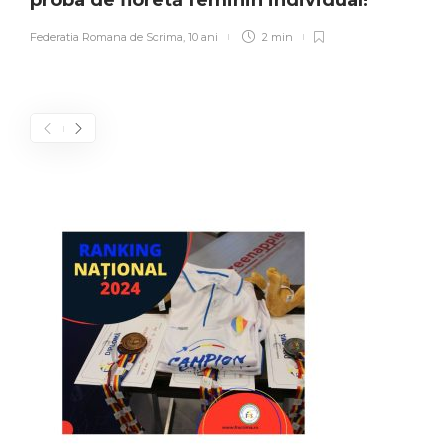
proba de floretă feminin individual!
Federatia Romana de Scrima
,
10 ani
2 min