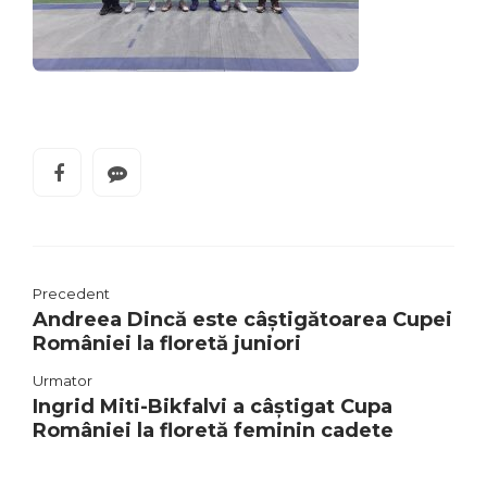
Precedent
Andreea Dincă este câștigătoarea Cupei
României la floretă juniori
Urmator
Ingrid Miti-Bikfalvi a câștigat Cupa
României la floretă feminin cadete