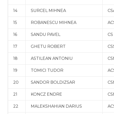
14
SURCEL MIHNEA
CS
15
ROBANESCU MIHNEA
AC
16
SANDU PAVEL
CS
17
GHETU ROBERT
CS
18
ASTILEAN ANTONIU
CS
19
TOMICI TUDOR
AC
20
SANDOR BOLDIZSAR
CS
21
KONCZ ENDRE
CS
22
MALEKSHAHIAN DARIUS
AC