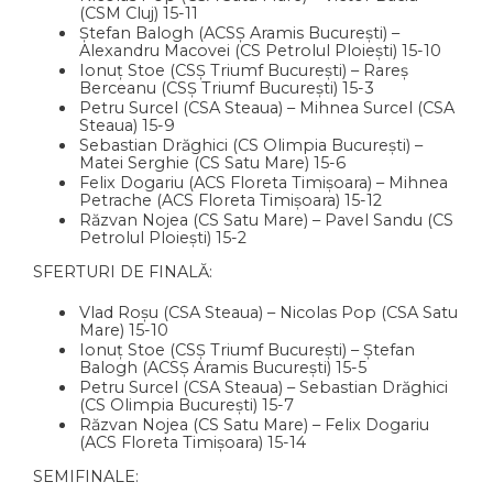
(CSM Cluj) 15-11
Ștefan Balogh (ACSȘ Aramis București) –
Alexandru Macovei (CS Petrolul Ploiești) 15-10
Ionuț Stoe (CSȘ Triumf București) – Rareș
Berceanu (CSȘ Triumf București) 15-3
Petru Surcel (CSA Steaua) – Mihnea Surcel (CSA
Steaua) 15-9
Sebastian Drăghici (CS Olimpia București) –
Matei Serghie (CS Satu Mare) 15-6
Felix Dogariu (ACS Floreta Timișoara) – Mihnea
Petrache (ACS Floreta Timișoara) 15-12
Răzvan Nojea (CS Satu Mare) – Pavel Sandu (CS
Petrolul Ploiești) 15-2
SFERTURI DE FINALĂ:
Vlad Roșu (CSA Steaua) – Nicolas Pop (CSA Satu
Mare) 15-10
Ionuț Stoe (CSȘ Triumf București) – Ștefan
Balogh (ACSȘ Aramis București) 15-5
Petru Surcel (CSA Steaua) – Sebastian Drăghici
(CS Olimpia București) 15-7
Răzvan Nojea (CS Satu Mare) – Felix Dogariu
(ACS Floreta Timișoara) 15-14
SEMIFINALE: