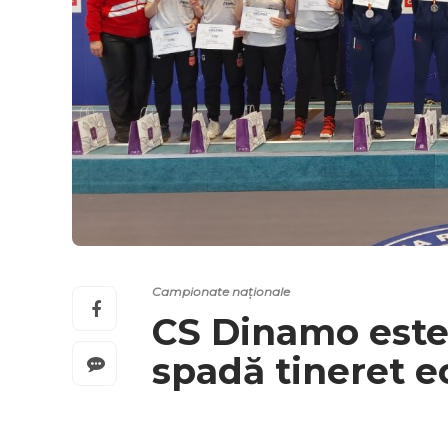
Campionate naționale
CS Dinamo este
spadă tineret 