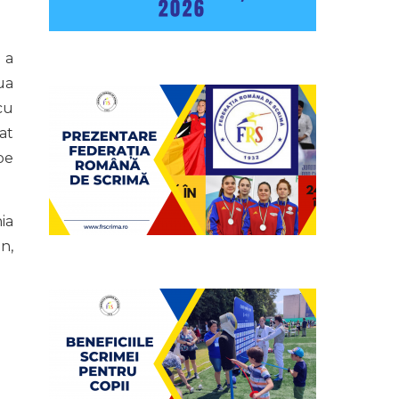
 a
ua
cu
at
pe
ia
n,