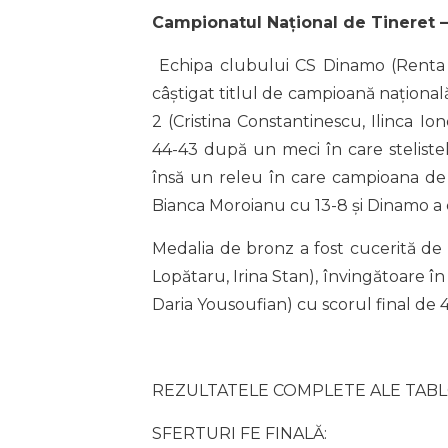
Campionatul Național de Tineret 
Echipa clubului CS Dinamo (Renta 
câștigat titlul de campioană național
2 (Cristina Constantinescu, Ilinca 
44-43 după un meci în care steliste
însă un releu în care campioana de l
Bianca Moroianu cu 13-8 și Dinamo a c
Medalia de bronz a fost cucerită de
Lopătaru, Irina Stan), învingătoare în
Daria Yousoufian) cu scorul final de 4
REZULTATELE COMPLETE ALE TABL
SFERTURI FE FINALĂ: