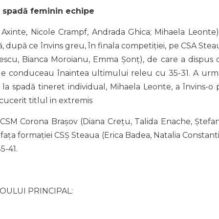
– spadă feminin echipe
Axinte, Nicole Crampf, Andrada Ghica; Mihaela Leonte)
ă, după ce învins greu, în finala competiției, pe CSA Stea
Ionescu, Bianca Moroianu, Emma Șonț), de care a dispus 
le conduceau înaintea ultimului releu cu 35-31. A urm
a spadă tineret individual, Mihaela Leonte, a învins-o 
ucerit titlul in extremis
 CSM Corona Brașov (Diana Crețu, Talida Enache, Ștefan
 fața formației CSȘ Steaua (Erica Badea, Natalia Constanti
5-41.
OULUI PRINCIPAL: