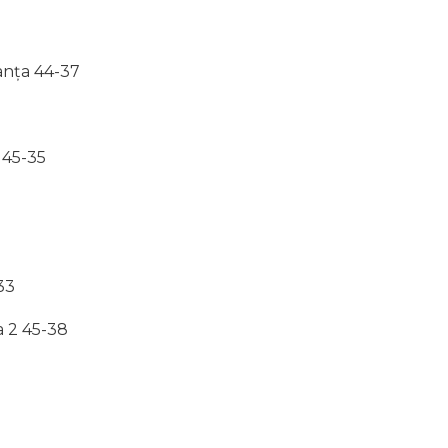
anța 44-37
 45-35
33
a 2 45-38