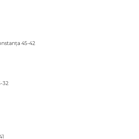
Constanța 45-42
5-32
41