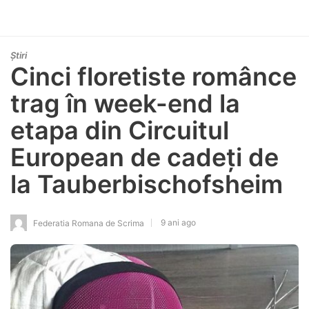
Știri
Cinci floretiste românce
trag în week-end la
etapa din Circuitul
European de cadeți de
la Tauberbischofsheim
9 ani ago
Federatia Romana de Scrima