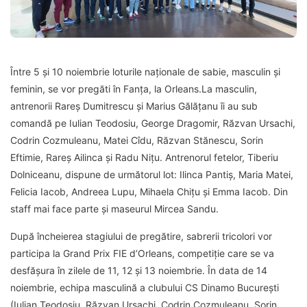
Între 5 și 10 noiembrie loturile naționale de sabie, masculin și
feminin, se vor pregăti în Fanța, la Orleans.La masculin,
antrenorii Rareș Dumitrescu și Marius Gălățanu îi au sub
comandă pe Iulian Teodosiu, George Dragomir, Răzvan Ursachi,
Codrin Cozmuleanu, Matei Cîdu, Răzvan Stănescu, Sorin
Eftimie, Rareș Ailinca și Radu Nițu. Antrenorul fetelor, Tiberiu
Dolniceanu, dispune de următorul lot: Ilinca Pantiș, Maria Matei,
Felicia Iacob, Andreea Lupu, Mihaela Chițu și Emma Iacob. Din
staff mai face parte și maseurul Mircea Sandu.
După încheierea stagiului de pregătire, sabrerii tricolori vor
participa la Grand Prix FIE d’Orleans, competiție care se va
desfășura în zilele de 11, 12 și 13 noiembrie. În data de 14
noiembrie, echipa masculină a clubului CS Dinamo București
(Iulian Teodosiu, Răzvan Ursachi, Codrin Cozmuleanu, Sorin