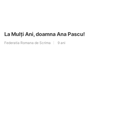
La Mulți Ani, doamna Ana Pascu!
Federatia Romana de Scrima
9 ani