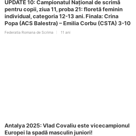
UPDATE 10: Campionatul Național de scrimă
pentru copii, ziua 11, proba 21: floretă feminin
individual, categoria 12-13 ani. Finala: Crina
Popa (ACS Balestra) – Emilia Corbu (CSTA) 3-10
Federatia Romana de Scrima
11 ani
Antalya 2025: Vlad Covaliu este vicecampionul
Europei la spadă masculin juniori!