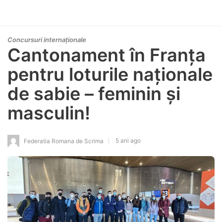
Concursuri internaționale
Cantonament în Franța
pentru loturile naționale
de sabie – feminin și
masculin!
5 ani ago
Federatia Romana de Scrima