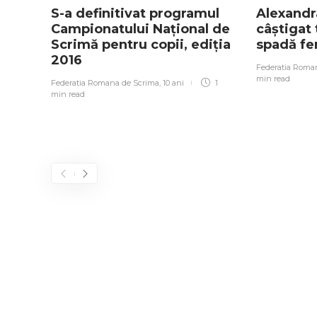
S-a definitivat programul
Alexandr
Campionatului Național de
câștigat t
Scrimă pentru copii, ediția
spadă f
2016
Federatia Roma
min
read
Federatia Romana de Scrima
,
10 ani
1
min
read