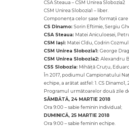
CSA Steaua – CSM Unirea Slobozia2
CSM Unirea Slobozia1 – liber.
Componența celor șase formații care 
CS Dinamo:
Sorin Eftimie, Sergiu Gh
CSA Steaua:
Matei Aniculoesei, Petr
CSM Iași:
Matei Cîdu, Codrin Cozmul
CSM Unirea Slobozia1:
George Drago
CSM Unirea Slobozia2:
Alexandru Ba
CSS Slobozia:
Mihăiță Cruțu, Eduar
În 2017, podiumul Campionatului Nați
echipe, a arătat astfel: 1. CS Dinamo1, 
Programul următoarelor două zile de
SÂMBĂTĂ, 24 MARTIE 2018
Ora 9:00 – sabie feminin individual;
DUMINICĂ, 25 MARTIE 2018
Ora 9:00 – sabie feminin echipe.