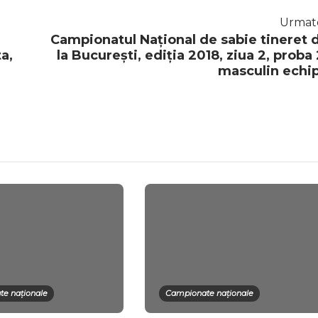
Urmat
Campionatul Național de sabie tineret 
ta,
la București, ediția 2018, ziua 2, proba 
masculin echi
e naționale
Campionate naționale