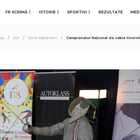
FR SCRIMĂ
ISTORIE
SPORTIVI
REZULTATE
MED
asa
Știri
Știrile Săptămânii
Campionatul Național de sabie tineret 