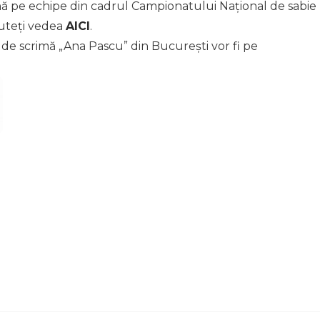
ă pe echipe din cadrul Campionatului Național de sabie
puteți vedea
AICI
.
a de scrimă „Ana Pascu” din București vor fi pe