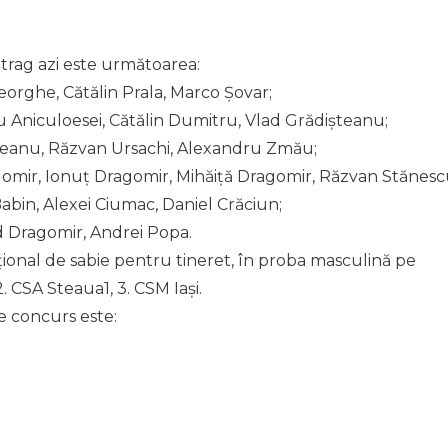
trag azi este următoarea:
eorghe, Cătălin Prala, Marco Șovar;
u Aniculoesei, Cătălin Dumitru, Vlad Grădișteanu;
eanu, Răzvan Ursachi, Alexandru Zmău;
mir, Ionuț Dragomir, Mihăiță Dragomir, Răzvan Stănesc
bin, Alexei Ciumac, Daniel Crăciun;
d Dragomir, Andrei Popa.
onal de sabie pentru tineret, în proba masculină pe
2. CSA Steaua1, 3. CSM Iași.
 concurs este: