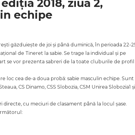
ediția 2018, ziua 2,
lin echipe
ști găzduiește de joi și până duminică, în perioada 22-2
țional de Tineret la sabie. Se trage la individual și pe
start se vor prezenta sabreri de la toate cluburile de profil
 are loc cea de-a doua probă: sabie masculin echipe. Sunt
 Steaua, CS Dinamo, CSS Slobozia, CSM Unirea Slobozia1 ș
i directe, cu meciuri de clasament până la locul șase.
rmătorul: