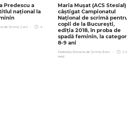
a Predescu a
Maria Mușat (ACS Stesial)
itlul național la
câștigat Campionatul
eminin
Național de scrimă pentr
copii de la București,
na de Scrima
,
2 ani
4
ediția 2018, în proba de
spadă feminin, la categor
8-9 ani
Federatia Romana de Scrima
,
8 ani
2 
read