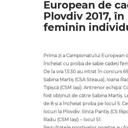
European de cade
Plovdiv 2017, în
feminin individ
Prima zi a Campionatului European de 
încheiat cu proba de sabie cadeți femi
De la ora 13:30 au intrat în concurs 69
Sabina Martiș (CSA Steaua), Ioana Radu
Tipișcă (CSM Iași). Antrenor echipă:
fost obținut de către Sabina Martiș. L
de 8 și a încheiat proba pe locul 5. 
locuri la Plovdiv: Ilinca Pantiș (CS Rip
Radu (CSM Iași) – locul 51.
Rezultatele sportivelor noastre au f