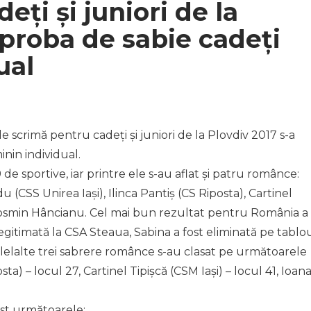
ți și juniori de la
 proba de sabie cadeți
ual
scrimă pentru cadeți și juniori de la Plovdiv 2017 s-a
nin individual.
 de sportive, iar printre ele s-au aflat și patru românce:
 (CSS Unirea Iași), Ilinca Pantiș (CS Riposta), Cartinel
 Cosmin Hâncianu. Cel mai bun rezultat pentru România a
egitimată la CSA Steaua, Sabina a fost eliminată pe tablo
Celelalte trei sabrere românce s-au clasat pe următoarele
osta) – locul 27, Cartinel Tipișcă (CSM Iași) – locul 41, Ioan
ost următoarele: