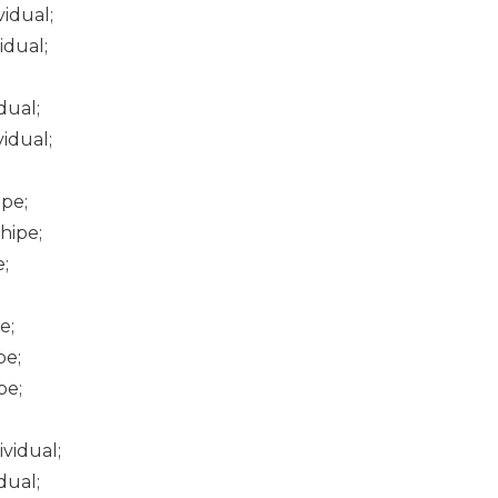
vidual;
idual;
dual;
vidual;
ipe;
hipe;
e;
e;
pe;
pe;
ividual;
dual;