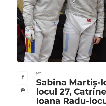
Știri
Sabina Martiș-lo
locul 27, Catrine
Ioana Radu-locu