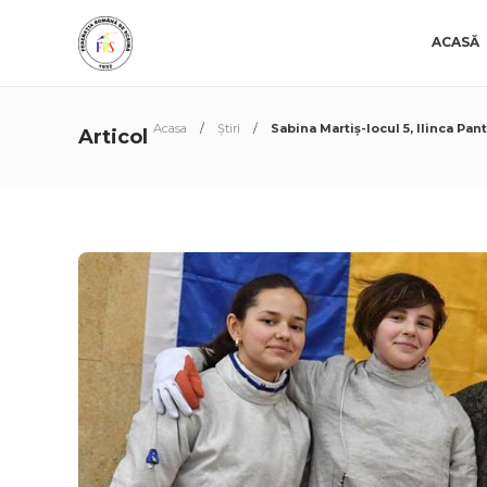
ACASĂ
Acasa
Știri
Sabina Martiș-locul 5, Ilinca Pan
Articol