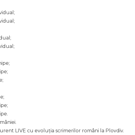
vidual;
vidual;
dual;
vidual;
hipe;
ipe;
e;
e;
ipe;
ipe.
mâniei.
curent LIVE cu evoluția scrimerilor români la Plovdiv.