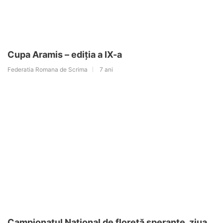
Cupa Aramis – ediția a IX-a
Federatia Romana de Scrima
7 ani
Campionatul Național de floretă speranțe, ziua