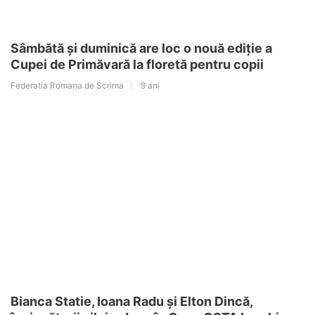
Sâmbătă și duminică are loc o nouă ediție a
Cupei de Primăvară la floretă pentru copii
Federatia Romana de Scrima
9 ani
Bianca Statie, Ioana Radu și Elton Dincă,