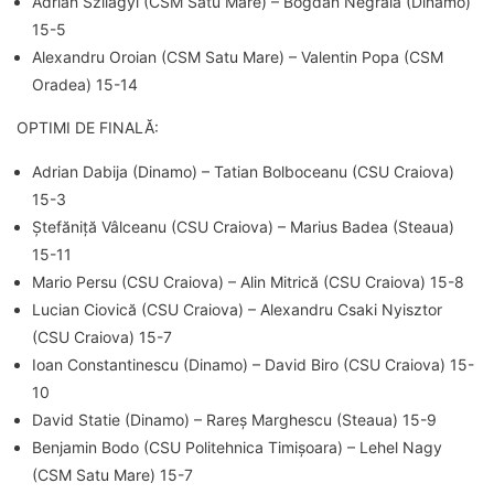
Adrian Szilagyi (CSM Satu Mare) – Bogdan Negraia (Dinamo)
15-5
Alexandru Oroian (CSM Satu Mare) – Valentin Popa (CSM
Oradea) 15-14
OPTIMI DE FINALĂ:
Adrian Dabija (Dinamo) – Tatian Bolboceanu (CSU Craiova)
15-3
Ștefăniță Vâlceanu (CSU Craiova) – Marius Badea (Steaua)
15-11
Mario Persu (CSU Craiova) – Alin Mitrică (CSU Craiova) 15-8
Lucian Ciovică (CSU Craiova) – Alexandru Csaki Nyisztor
(CSU Craiova) 15-7
Ioan Constantinescu (Dinamo) – David Biro (CSU Craiova) 15-
10
David Statie (Dinamo) – Rareș Marghescu (Steaua) 15-9
Benjamin Bodo (CSU Politehnica Timișoara) – Lehel Nagy
(CSM Satu Mare) 15-7