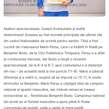
Asalturi spectaculoase, dueluri înverșunate și multă
determinare! Acestea au fost bornele principale ale ultimei zile
din cadrul Naționalelor de scrimă pentru seniori. Titlul a fost
cucerit de craioveanul Mario Persu, care l-a întâlnit în finală pe
Benjamin Bodo, de la CSU Politehnica Timișoara. Persu s-a aflat
la conducerea meciului, dar Bodo a reușit o revenire
spectaculoasă, de la 8-4 la 8-7, apoi craioveanul s-a distanțat
din nou – de această dată la trei puncte (11-8). Mario a păstrat
diferența și a mărit-o, reușind să se impună cu 15-11, în ciuda
eforturilor lui Benjamin. Mario Persu a câștigat titlul de campion
național al spadei masculine, dar trebuie remarcat traseul
extraordinar al… floretistului Benjamin Bodo. Campionul național
din acest an al floretei masculine a ajuns până în finala
concursului de spadă, unde a cedat la mare luptă!