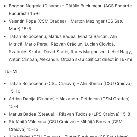
Bogdan Negraia (Dinamo) – Cătălin Buciumenu (ACS Engarde
București) 15-6
Valentin Popa (CSM Oradea) – Marton Mezinger (CS Satu
Mare) 15-5
Tatian Bolboceanu, Marius Badea, Mihăiță Barcan, Alin
Mitrică, Mario Persu, Răzvan Crăciun, Lucian Ciovică,
Szabolcs Szabo, David Statie, Rareș Marghescu, Lehel Nagy,
Anton Cîmpan, Alexandru Oroian s-au calificat direct în 16-imi
16-IMI:
Tatian Bolboceanu (CSU Craiova) – Alin Sbîrcia (CSU Craiova)
15-10
Adrian Dabija (Dinamo) – Alexandru Petricean (CSM Oradea)
15-4
Marius Badea (Steaua) – Răzvan Tudosie (LPS Craiova) 15-8
Ștefăniță Vâlceanu (CSU Craiova) – Mihăiță Barcan (CSM
Craiova) 15-13
Alin Mitrică (CSU Craiova) – Tudor Surducan (CS Satu Mare)