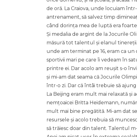
de oră. La Craiova, unde locuiam înt
antrenament, să salvez timp dimineața
când dorința mea de luptă era foarte
Și medalia de argint de la Jocurile Oli
măsură tot talentul și elanul tinereții
unde am terminat pe 16, eram ca un c
sportivii mari pe care îi vedeam în sa
printre ei. Dar acolo am reușit s-o 
și mi-am dat seama că Jocurile Olimpic
într-o zi. Dar că întâi trebuie să aju
La Beijing eram mult mai relaxată și 
nemțoaicei Britta Heidemann, numărul
mult mai bine pregătită. Mi-am dat s
resursele și acolo trebuia să munces
să trăiesc doar din talent. Talentul m
Apoi am picat ușor în extrema cealal