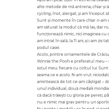
alte metode de mă antrena, chiar și
cycling, înot, alergat, și am început s
Sunt și momente în care chiar n-am c
am săturat la modul că mă las, dar nu 
funcționează nimic, nici imaginea cu c
am intrat în sală, la 11 ani, și i-am zis 
podul casei.
Acolo, printre ornamentele de Crăciu
Winnie the Pooh e preferatul meu – s
soțul meu; fiecare cu colțul lui. Sunt 
seama ce e acolo. N-am vrut niciodată 
amintească de tot ce-am câștigat – do
unul individual, două medalii mondial
că dacă trăiești cu gloria pe pereți, p
nu e nimic mai grav pentru un sportiv
Nu pentru medalii urc în pod, ci pent