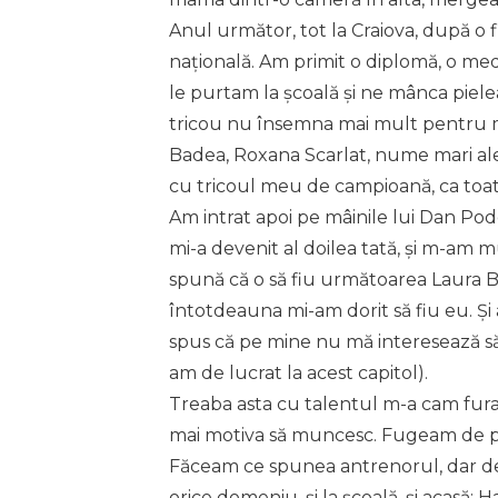
Anul următor, tot la Craiova, după o
națională. Am primit o diplomă, o med
le purtam la școală și ne mânca piel
tricou nu însemna mai mult pentru m
Badea, Roxana Scarlat, nume mari ale 
cu tricoul meu de campioană, ca toa
Am intrat apoi pe mâinile lui Dan Pod
mi-a devenit al doilea tată, și m-am 
spună că o să fiu următoarea Laura 
întotdeauna mi-am dorit să fiu eu. Și 
spus că pe mine nu mă interesează să 
am de lucrat la acest capitol).
Treaba asta cu talentul m-a cam furat
mai motiva să muncesc. Fugeam de pr
Făceam ce spunea antrenorul, dar de 
orice domeniu, și la școală, și acasă: