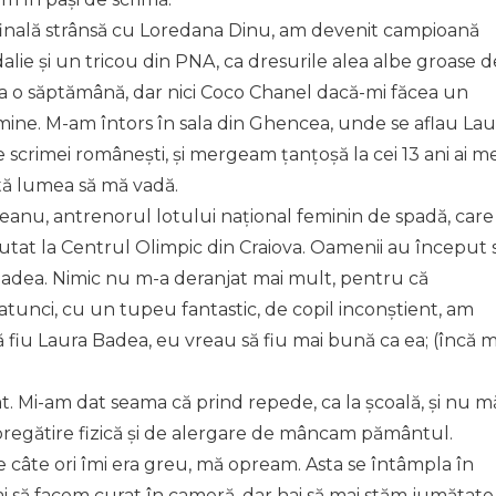
 finală strânsă cu Loredana Dinu, am devenit campioană
alie și un tricou din PNA, ca dresurile alea albe groase d
ea o săptămână, dar nici Coco Chanel dacă-mi făcea un
ine. M-am întors în sala din Ghencea, unde se aflau Lau
scrimei românești, și mergeam țanțoșă la cei 13 ani ai me
tă lumea să mă vadă.
eanu, antrenorul lotului național feminin de spadă, care
mutat la Centrul Olimpic din Craiova. Oamenii au început 
Badea. Nimic nu m-a deranjat mai mult, pentru că
atunci, cu un tupeu fantastic, de copil inconștient, am
fiu Laura Badea, eu vreau să fiu mai bună ca ea; (încă m
. Mi-am dat seama că prind repede, ca la școală, și nu m
egătire fizică și de alergare de mâncam pământul.
câte ori îmi era greu, mă opream. Asta se întâmpla în
 Hai să facem curat în cameră, dar hai să mai stăm jumătate