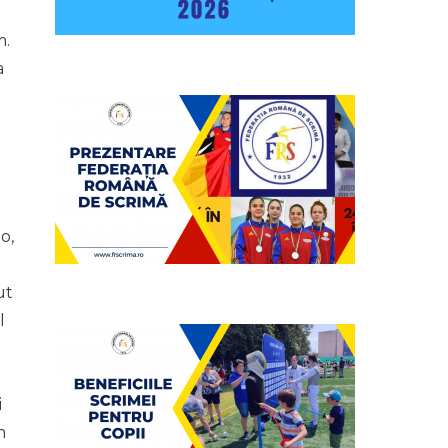
m.
a
o,
ut
l
i
m