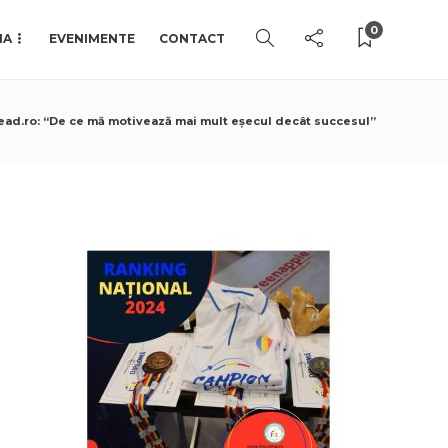
0
IA
EVENIMENTE
CONTACT
ead.ro: “De ce mă motivează mai mult eșecul decât succesul”