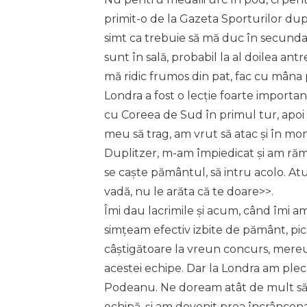
primit-o de la Gazeta Sporturilor du
simt ca trebuie să mă duc în secunda
sunt în sală, probabil la al doilea an
mă ridic frumos din pat, fac cu mâna po
Londra a fost o lecție foarte importa
cu Coreea de Sud în primul tur, apoi 
meu să trag, am vrut să atac și în m
Duplitzer, m-am împiedicat și am răm
se caște pământul, să intru acolo. Atun
vadă, nu le arăta că te doare>>.
Îmi dau lacrimile și acum, când îmi 
simțeam efectiv izbite de pământ, pic
câștigătoare la vreun concurs, mereu 
acestei echipe. Dar la Londra am ple
Podeanu. Ne doream atât de mult să 
echipă, și am devenit prea încrâncena