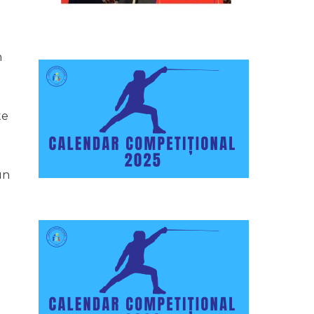
m
te
un
e