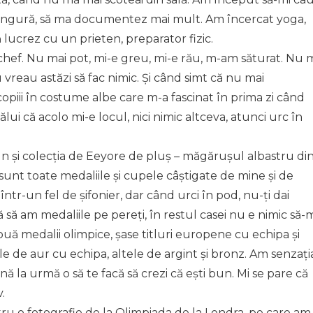
 singură, să ma documentez mai mult. Am încercat yoga,
ă lucrez cu un prieten, preparator fizic.
hef. Nu mai pot, mi-e greu, mi-e rău, m-am săturat. Nu 
vreau astăzi să fac nimic. Și când simt că nu mai
opiii în costume albe care m-a fascinat în prima zi când
tatălui că acolo mi-e locul, nici nimic altceva, atunci urc în
n și colecția de Eeyore de pluș – măgărușul albastru di
unt toate medaliile și cupele câștigate de mine și de
într-un fel de șifonier, dar când urci în pod, nu-ți dai
să am medaliile pe pereți, în restul casei nu e nimic să-
uă medalii olimpice, șase titluri europene cu echipa și
e de aur cu echipa, altele de argint și bronz. Am senzați
ână la urmă o să te facă să crezi că ești bun. Mi se pare că
.
ru o fotografie de la Olimpiada de la Londra, pe care am