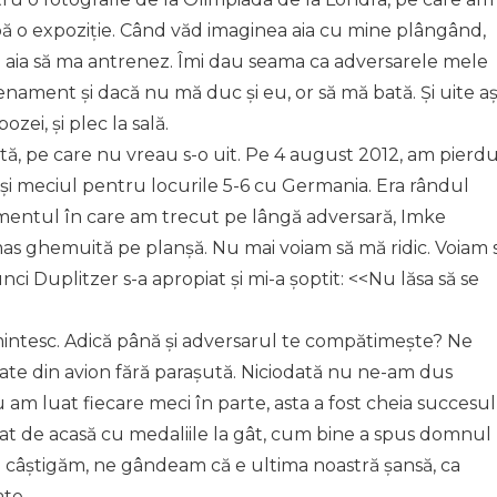
pă o expoziție. Când văd imaginea aia cu mine plângând,
 aia să ma antrenez. Îmi dau seama ca adversarele mele
trenament și dacă nu mă duc și eu, or să mă bată. Și uite a
zei, și plec la sală.
ntă, pe care nu vreau s-o uit. Pe 4 august 2012, am pierd
și meciul pentru locurile 5-6 cu Germania. Era rândul
omentul în care am trecut pe lângă adversară, Imke
as ghemuită pe planșă. Nu mai voiam să mă ridic. Voiam 
ci Duplitzer s-a apropiat și mi-a șoptit: <<Nu lăsa să se
amintesc. Adică până și adversarul te compătimește? Ne
ate din avion fără parașută. Niciodată nu ne-am dus
am luat fiecare meci în parte, asta a fost cheia succesul
cat de acasă cu medaliile la gât, cum bine a spus domnul
câștigăm, ne gândeam că e ultima noastră șansă, ca
te.