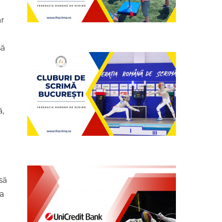
ar
să
,
să
a