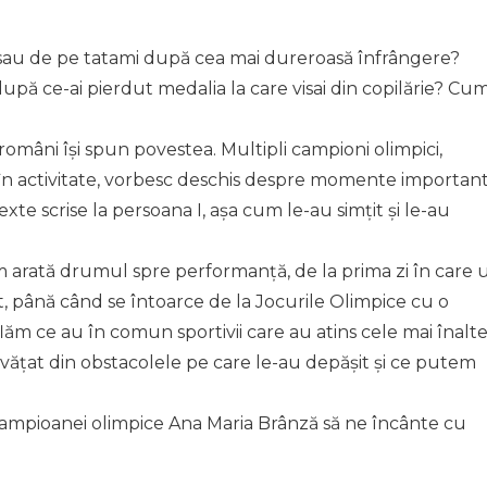
 sau de pe tatami după cea mai dureroasă înfrângere?
upă ce-ai pierdut medalia la care visai din copilărie? Cu
 români își spun povestea. Multipli campioni olimpici,
ă în activitate, vorbesc deschis despre momente importan
 texte scrise la persoana I, așa cum le-au simțit și le-au
m arată drumul spre performanță, de la prima zi în care 
t, până când se întoarce de la Jocurile Olimpice cu o
ăm ce au în comun sportivii care au atins cele mai înalt
vățat din obstacolele pe care le-au depășit și ce putem
.
 campioanei olimpice Ana Maria Brânză să ne încânte cu