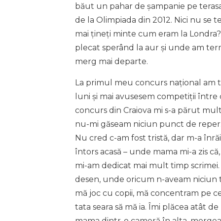
băut un pahar de șampanie pe terasa
de la Olimpiada din 2012. Nici nu se 
mai țineți minte cum eram la Londra?
plecat sperând la aur și unde am ter
merg mai departe.
La primul meu concurs național am t
luni și mai avusesem competiții între
concurs din Craiova mi s-a părut mult
nu-mi găseam niciun punct de reper
Nu cred c-am fost tristă, dar m-a înră
întors acasă – unde mama mi-a zis că,
mi-am dedicat mai mult timp scrimei. 
desen, unde oricum n-aveam niciun tal
mă joc cu copii, mă concentram pe c
tata seara să mă ia. Îmi plăcea atât d
mama dintr-o cameră în alta, mergeam