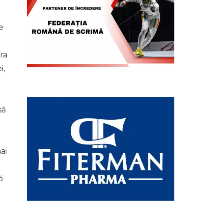
e
ra
i,
să
ai
ă