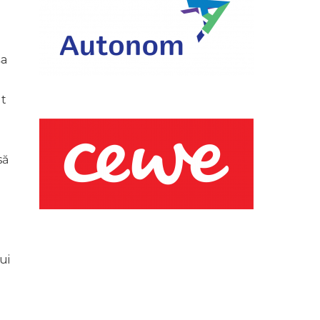
șa
ut
să
ui