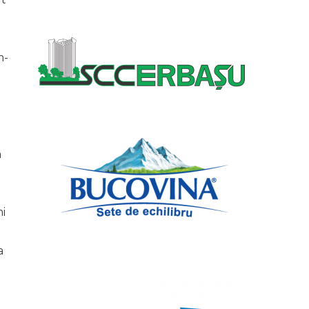
m-
n
mi
a