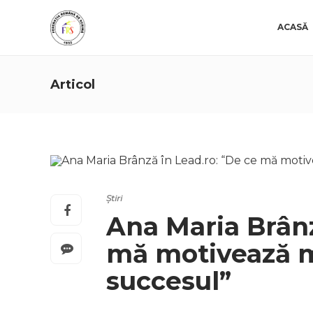
ACASĂ
Articol
Știri
Ana Maria Brânz
mă motivează m
succesul”