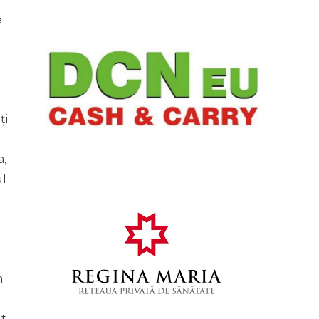
e
ți
a,
ul
m
ut