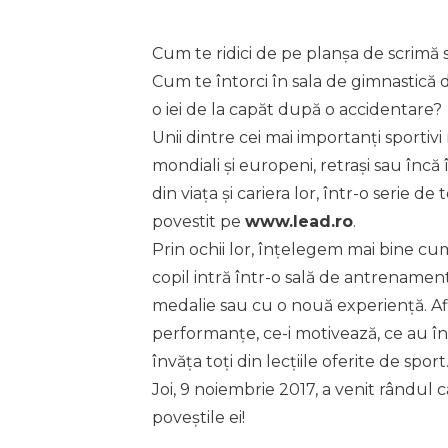
Cum te ridici de pe planșa de scrimă
Cum te întorci în sala de gimnastică d
o iei de la capăt după o accidentare?
Unii dintre cei mai importanți sportivi
mondiali și europeni, retrași sau înc
din viața și cariera lor, într-o serie de
povestit pe
www.lead.ro
.
Prin ochii lor, înțelegem mai bine cu
copil intră într-o sală de antrenamen
medalie sau cu o nouă experiență. Afl
performanțe, ce-i motivează, ce au în
învăța toți din lecțiile oferite de sport
Joi, 9 noiembrie 2017, a venit rândul
poveștile ei!