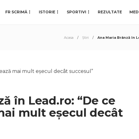
FR SCRIMĂ
ISTORIE
SPORTIVI
REZULTATE
MED
Acasa
Știri
Ana Maria Brânză în L
ă în Lead.ro: “De ce
ai mult eșecul decât