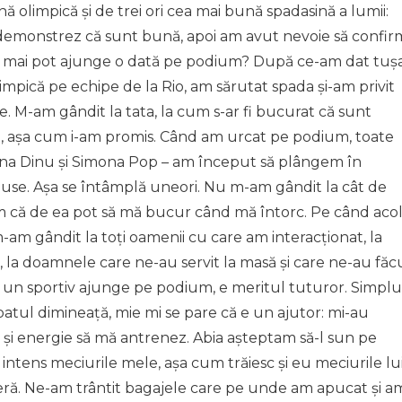
olimpică și de trei ori cea mai bună spadasină a lumii:
ă demonstrez că sunt bună, apoi am avut nevoie să confir
 mai pot ajunge o dată pe podium? După ce-am dat tuș
limpică pe echipe de la Rio, am sărutat spada și-am privit
e. M-am gândit la tata, la cum s-ar fi bucurat că sunt
i, așa cum i-am promis. Când am urcat pe podium, toate
na Dinu și Simona Pop – am început să plângem în
duse. Așa se întâmplă uneori. Nu m-am gândit la cât de
am că de ea pot să mă bucur când mă întorc. Pe când acol
-am gândit la toți oamenii cu care am interacționat, la
la doamnele care ne-au servit la masă și care ne-au făc
 un sportiv ajunge pe podium, e meritul tuturor. Simplu
e patul dimineață, mie mi se pare că e un ajutor: mi-au
 și energie să mă antrenez. Abia așteptam să-l sun pe
 intens meciurile mele, așa cum trăiesc și eu meciurile lu
meră. Ne-am trântit bagajele care pe unde am apucat și a