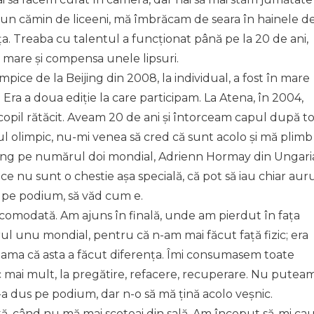
r-un cămin de liceeni, mă îmbrăcam de seara în hainele d
. Treaba cu talentul a funcționat până pe la 20 de ani,
 mare și compensa unele lipsuri.
mpice de la Beijing din 2008, la individual, a fost în mare
. Era a doua ediție la care participam. La Atena, în 2004,
opil rătăcit. Aveam 20 de ani și întorceam capul după to
tul olimpic, nu-mi venea să cred că sunt acolo și mă plimb
înving pe numărul doi mondial, Adrienn Hormay din Ungari
e nu sunt o chestie așa specială, că pot să iau chiar aur
ng pe podium, să văd cum e.
acomodată. Am ajuns în finală, unde am pierdut în fața
 unu mondial, pentru că n-am mai făcut față fizic; era
eama că asta a făcut diferența. Îmi consumasem toate
c mai mult, la pregătire, refacere, recuperare. Nu putea
-a dus pe podium, dar n-o să mă țină acolo veșnic.
tă, când nu mă mai scoteai din sală. Am început să-mi ca