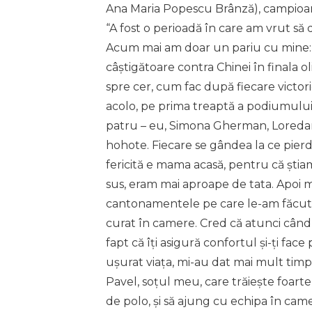
Ana Maria Popescu Brânză), campioană 
“A fost o perioadă în care am vrut s
Acum mai am doar un pariu cu mine:
câștigătoare contra Chinei în finala o
spre cer, cum fac după fiecare victori
acolo, pe prima treaptă a podiumulu
patru – eu, Simona Gherman, Loreda
hohote. Fiecare se gândea la ce pier
fericită e mama acasă, pentru că ști
sus, eram mai aproape de tata. Apoi m
cantonamentele pe care le-am făcut, 
curat în camere. Cred că atunci când
fapt că îți asigură confortul și-ți fac
ușurat viața, mi-au dat mai mult timp
Pavel, soțul meu, care trăiește foarte
de polo, și să ajung cu echipa în ca