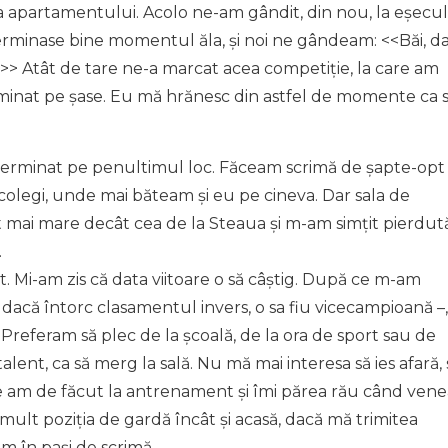
 apartamentului. Acolo ne-am gândit, din nou, la eșecul
terminase bine momentul ăla, și noi ne gândeam: <<Băi, d
>> Atât de tare ne-a marcat acea competiție, la care am
minat pe șase. Eu mă hrănesc din astfel de momente ca 
erminat pe penultimul loc. Făceam scrimă de șapte-opt
 colegi, unde mai băteam și eu pe cineva. Dar sala de
 mai mare decât cea de la Steaua și m-am simțit pierdută
.
it. Mi-am zis că data viitoare o să câștig. După ce m-am
 dacă întorc clasamentul invers, o sa fiu vicecampioană –,
Preferam să plec de la școală, de la ora de sport sau de
ent, ca să merg la sală. Nu mă mai interesa să ies afară, 
e am de făcut la antrenament și îmi părea rău când vene
e mult poziția de gardă încât și acasă, dacă mă trimitea
 în pași de scrimă.