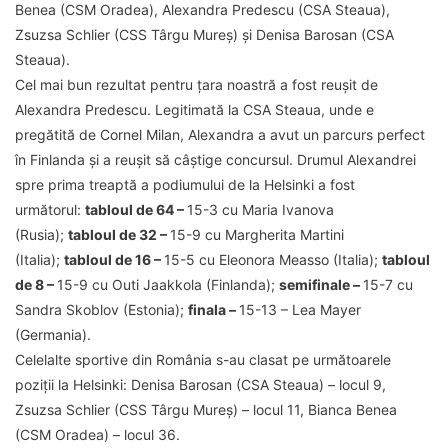
Benea (CSM Oradea), Alexandra Predescu (CSA Steaua),
Zsuzsa Schlier (CSS Târgu Mureș) și Denisa Barosan (CSA
Steaua).
Cel mai bun rezultat pentru țara noastră a fost reușit de
Alexandra Predescu. Legitimată la CSA Steaua, unde e
pregătită de Cornel Milan, Alexandra a avut un parcurs perfect
în Finlanda și a reușit să câștige concursul. Drumul Alexandrei
spre prima treaptă a podiumului de la Helsinki a fost
următorul:
tabloul de 64 –
15-3 cu Maria Ivanova
(Rusia);
tabloul de 32 –
15-9 cu Margherita Martini
(Italia);
tabloul de 16 –
15-5 cu Eleonora Measso (Italia);
tabloul
de 8 –
15-9 cu Outi Jaakkola (Finlanda);
semifinale –
15-7 cu
Sandra Skoblov (Estonia);
finala –
15-13 – Lea Mayer
(Germania).
Celelalte sportive din România s-au clasat pe următoarele
poziții la Helsinki: Denisa Barosan (CSA Steaua) – locul 9,
Zsuzsa Schlier (CSS Târgu Mureș) – locul 11, Bianca Benea
(CSM Oradea) – locul 36.