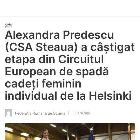
Știri
Alexandra Predescu
(CSA Steaua) a câștigat
etapa din Circuitul
European de spadă
cadeți feminin
individual de la Helsinki
11 ani ago
Federatia Romana de Scrima