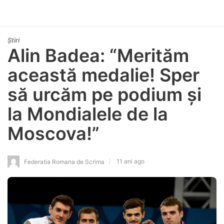
Știri
Alin Badea: “Merităm
această medalie! Sper
să urcăm pe podium și
la Mondialele de la
Moscova!”
11 ani ago
Federatia Romana de Scrima