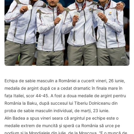
Echipa de sabie masculin a României a cucerit vineri, 26 iunie,
medalia de argint după ce a cedat dramatic în finala mare în
fața Italiei, scor 44-45. A fost a doua medalie de argint pentru
România la Baku, după succesul lui Tiberiu Dolniceanu din
proba de sabie masculin individual, de marți, 23 iunie.
Alin Badea a spus vineri seara că argintul pe echipe este o
medalie extrem de muncită și speră ca România să urce pe
podium și la Mondialele din iulie, de la Moscova. “E o muncă de