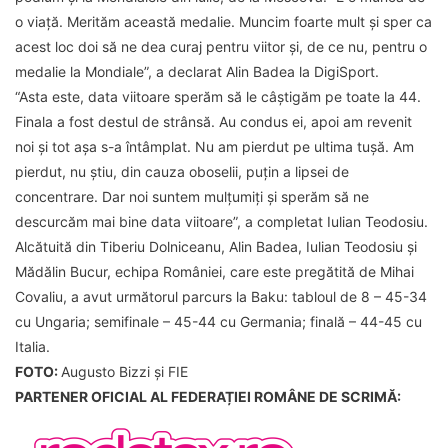
o viaţă. Merităm această medalie. Muncim foarte mult şi sper ca
acest loc doi să ne dea curaj pentru viitor şi, de ce nu, pentru o
medalie la Mondiale”, a declarat Alin Badea la DigiSport.
“Asta este, data viitoare sperăm să le câştigăm pe toate la 44.
Finala a fost destul de strânsă. Au condus ei, apoi am revenit
noi şi tot aşa s-a întâmplat. Nu am pierdut pe ultima tuşă. Am
pierdut, nu ştiu, din cauza oboselii, puţin a lipsei de
concentrare. Dar noi suntem mulţumiţi şi sperăm să ne
descurcăm mai bine data viitoare”, a completat Iulian Teodosiu.
Alcătuită din Tiberiu Dolniceanu, Alin Badea, Iulian Teodosiu și
Mădălin Bucur, echipa României, care este pregătită de Mihai
Covaliu, a avut următorul parcurs la Baku: tabloul de 8 – 45-34
cu Ungaria; semifinale – 45-44 cu Germania; finală – 44-45 cu
Italia.
FOTO:
Augusto Bizzi și FIE
PARTENER OFICIAL AL FEDERAȚIEI ROMÂNE DE SCRIMĂ: