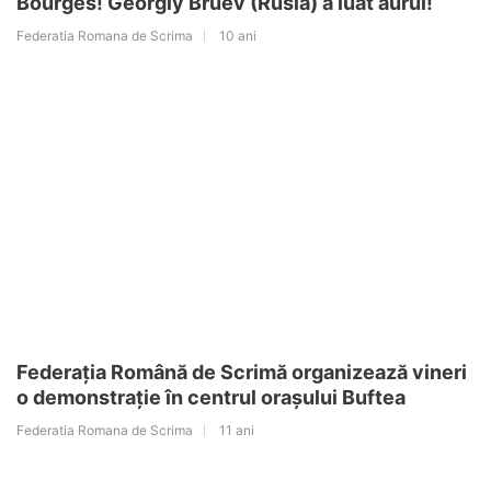
Bourges! Georgiy Bruev (Rusia) a luat aurul!
Federatia Romana de Scrima
10 ani
Federația Română de Scrimă organizează vineri
o demonstrație în centrul orașului Buftea
Federatia Romana de Scrima
11 ani