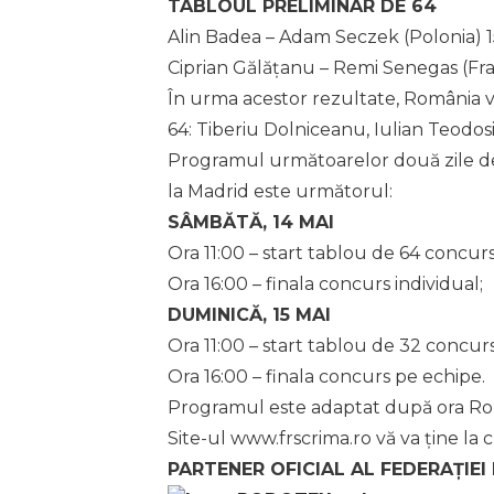
TABLOUL PRELIMINAR DE 64
Alin Badea – Adam Seczek (Polonia) 1
Ciprian Gălățanu – Remi Senegas (Fran
În urma acestor rezultate, România va
64: Tiberiu Dolniceanu, Iulian Teodosi
Programul următoarelor două zile de
la Madrid este următorul:
SÂMBĂTĂ, 14 MAI
Ora 11:00 – start tablou de 64 concurs
Ora 16:00 – finala concurs individual;
DUMINICĂ, 15 MAI
Ora 11:00 – start tablou de 32 concur
Ora 16:00 – finala concurs pe echipe.
Programul este adaptat după ora Ro
Site-ul www.frscrima.ro vă va ține la 
PARTENER OFICIAL AL FEDERAȚIEI