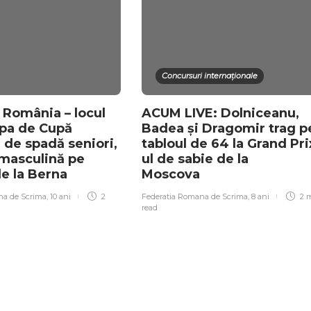
Concursuri internaționale
România – locul
ACUM LIVE: Dolniceanu,
apa de Cupă
Badea și Dragomir trag p
 de spadă seniori,
tabloul de 64 la Grand Pri
 masculină pe
ul de sabie de la
de la Berna
Moscova
na de Scrima
,
10 ani
2
Federatia Romana de Scrima
,
8 ani
2 
read