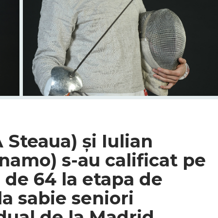
Steaua) și Iulian
namo) s-au calificat pe
l de 64 la etapa de
a sabie seniori
dual de la Madrid