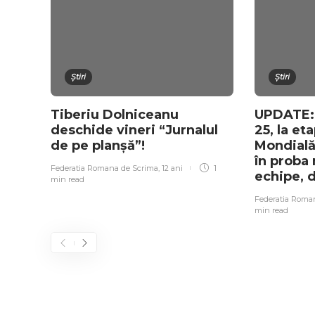
Știri
Știri
Tiberiu Dolniceanu
UPDATE: 
deschide vineri “Jurnalul
25, la et
de pe planșă”!
Mondială
în proba
Federatia Romana de Scrima
,
12 ani
1
echipe, 
min
read
Federatia Roma
min
read