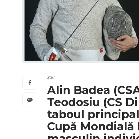
Știri
Alin Badea (CSA 
Teodosiu (CS Di
taboul principa
Cupă Mondială l
masculin indivi