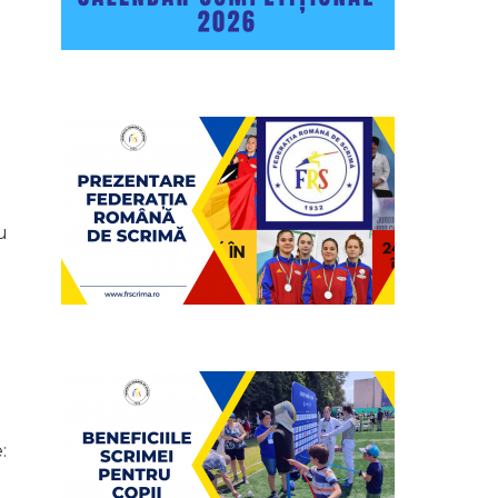
u
)
: