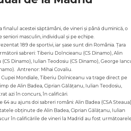
a finalul acestei săptămâni, de vineri și până duminică, o
seniori masculin, individual și pe echipe.
rezentat 189 de sportivi, iar șase sunt din România. Țara
mătorii sabreri: Tiberiu Dolncieanu (CS Dinamo), Alin
u (CS Dinamo), Iulian Teodosiu (CS Dinamo), George Ianc
namo). Antrenor: Mihai Covaliu.
 al Cupei Mondiale, Tiberiu Dolniceanu va trage direct pe
timp de Alin Badea, Ciprian Gălățanu, Iulian Teodosiu,
 azi în concurs, în calificări.
 de 64 au ajuns doi sabreri români: Alin Badea (CSA Steaua
tatele obținute de Alin Badea, Ciprian Gălățanu, Iulian
ur în calificările de vineri la Madrid au fost următoarele