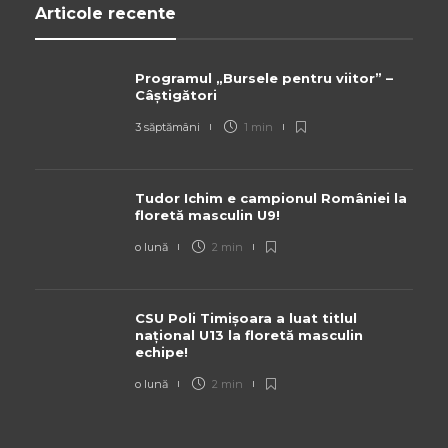
Articole recente
Programul „Bursele pentru viitor” –
Câștigători
3 săptămâni
1 min
Tudor Ichim e campionul României la
floretă masculin U9!
o lună
2 min
CSU Poli Timișoara a luat titlul
național U13 la floretă masculin
echipe!
o lună
2 min