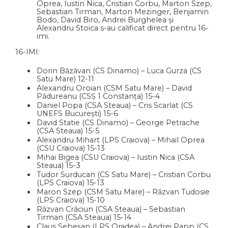
Oprea, Iustin Nica, Cristian Corbu, Marton Szep,
Sebastian Tirman, Marton Mezinger, Benjamin
Bodo, David Biro, Andrei Burghelea și
Alexandru Stoica s-au calificat direct pentru 16-
imi.
16-IMI:
Dorin Băzăvan (CS Dinamo) – Luca Gurza (CS
Satu Mare) 12-11
Alexandru Oroian (CSM Satu Mare) – David
Pădureanu (CSȘ 1 Constanța) 15-4
Daniel Popa (CSA Steaua) – Cris Scarlat (CS
UNEFS București) 15-6
David Statie (CS Dinamo) – George Petrache
(CSA Steaua) 15-5
Alexandru Mihart (LPS Craiova) – Mihail Oprea
(CSU Craiova) 15-13
Mihai Bigea (CSU Craiova) – Iustin Nica (CSA
Steaua) 15-3
Tudor Surducan (CS Satu Mare) – Cristian Corbu
(LPS Craiova) 15-13
Maron Szep (CSM Satu Mare) – Răzvan Tudosie
(LPS Craiova) 15-10
Răzvan Crăciun (CSA Steaua) – Sebastian
Tirman (CSA Steaua) 15-14
Claus Sebeșan (LPS Oradea) – Andrei Papp (CS