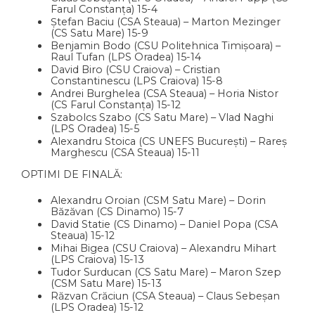
Farul Constanța) 15-4
Ștefan Baciu (CSA Steaua) – Marton Mezinger
(CS Satu Mare) 15-9
Benjamin Bodo (CSU Politehnica Timișoara) –
Raul Tufan (LPS Oradea) 15-14
David Biro (CSU Craiova) – Cristian
Constantinescu (LPS Craiova) 15-8
Andrei Burghelea (CSA Steaua) – Horia Nistor
(CS Farul Constanța) 15-12
Szabolcs Szabo (CS Satu Mare) – Vlad Naghi
(LPS Oradea) 15-5
Alexandru Stoica (CS UNEFS București) – Rareș
Marghescu (CSA Steaua) 15-11
OPTIMI DE FINALĂ:
Alexandru Oroian (CSM Satu Mare) – Dorin
Băzăvan (CS Dinamo) 15-7
David Statie (CS Dinamo) – Daniel Popa (CSA
Steaua) 15-12
Mihai Bigea (CSU Craiova) – Alexandru Mihart
(LPS Craiova) 15-13
Tudor Surducan (CS Satu Mare) – Maron Szep
(CSM Satu Mare) 15-13
Răzvan Crăciun (CSA Steaua) – Claus Sebeșan
(LPS Oradea) 15-12