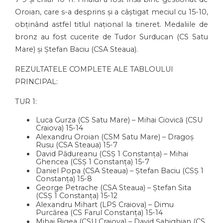
Oroian, care s-a desprins și a câștigat meciul cu 15-10,
obținând astfel titlul național la tineret. Medaliile de
bronz au fost cucerite de Tudor Surducan (CS Satu
Mare) și Ștefan Baciu (CSA Steaua).
REZULTATELE COMPLETE ALE TABLOULUI
PRINCIPAL:
TUR 1:
Luca Gurza (CS Satu Mare) – Mihai Ciovică (CSU
Craiova) 15-14
Alexandru Oroian (CSM Satu Mare) – Dragoș
Rusu (CSA Steaua) 15-7
David Pădureanu (CSȘ 1 Constanța) – Mihai
Ghencea (CSȘ 1 Constanța) 15-7
Daniel Popa (CSA Steaua) – Ștefan Baciu (CSȘ 1
Constanța) 15-8
George Petrache (CSA Steaua) – Ștefan Sita
(CSȘ 1 Constanța) 15-12
Alexandru Mihart (LPS Craiova) – Dimu
Purcărea (CS Farul Constanța) 15-14
Mihai Bigea (CSU Craiova) – David Șahighian (CS