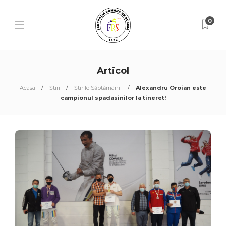
0
Articol
Acasa
Știri
Știrile Săptămânii
Alexandru Oroian este
campionul spadasinilor la tineret!