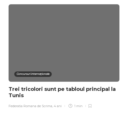
Concursuri internaționale
Trei tricolori sunt pe tabloul principal la
Tunis
Federatia Romana de Scrima
,
4 ani
1 min