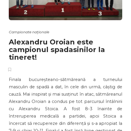
Campionate naționale
Alexandru Oroian este
campionul spadasinilor la
tineret!
Finala bucureșteano-sătmăreană a turneului
masculin de spadă a dat, în cele din urmă, câștig de
cauză. Mai inspirat și mai susținut în atac, sătmăreanul
Alexandru Oroian a condus pe tot parcursul întâlnirii
cu Alexandru Stoica. A fost 8-3 înainte de
întreruperea medicală a partidei, apoi Stoica a
încercat să recupereze din diferență și s-a apropiat la
7-9 și chiar 10-11. Finalul a fost însă bine gestionat de