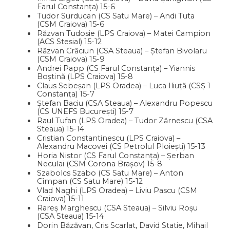
Farul Constanța) 15-6
Tudor Surducan (CS Satu Mare) – Andi Tuta
(CSM Craiova) 15-6
Răzvan Tudosie (LPS Craiova) – Matei Campion
(ACS Stesial) 15-12
Răzvan Crăciun (CSA Steaua) – Ștefan Bivolaru
(CSM Craiova) 15-9
Andrei Papp (CS Farul Constanța) – Yiannis
Boștină (LPS Craiova) 15-8
Claus Sebeșan (LPS Oradea) – Luca Iliuță (CSȘ 1
Constanța) 15-7
Ștefan Baciu (CSA Steaua) – Alexandru Popescu
(CS UNEFS București) 15-7
Raul Tufan (LPS Oradea) – Tudor Zărnescu (CSA
Steaua) 15-14
Cristian Constantinescu (LPS Craiova) –
Alexandru Macovei (CS Petrolul Ploiești) 15-13
Horia Nistor (CS Farul Constanța) – Șerban
Neculai (CSM Corona Brașov) 15-8
Szabolcs Szabo (CS Satu Mare) – Anton
Cîmpan (CS Satu Mare) 15-12
Vlad Naghi (LPS Oradea) – Liviu Pascu (CSM
Craiova) 15-11
Rareș Marghescu (CSA Steaua) – Silviu Roșu
(CSA Steaua) 15-14
Dorin Băzăvan, Cris Scarlat, David Statie, Mihail