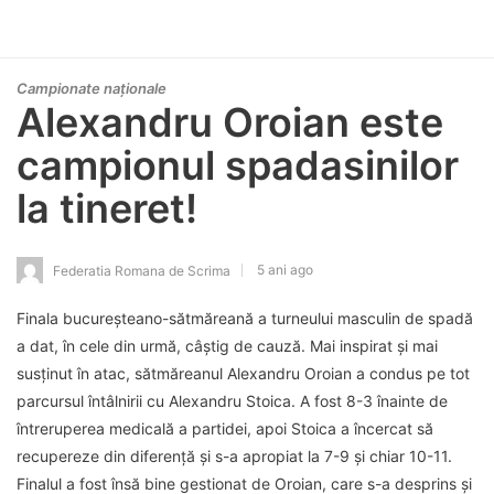
Campionate naționale
Alexandru Oroian este
campionul spadasinilor
la tineret!
5 ani ago
Federatia Romana de Scrima
Finala bucureșteano-sătmăreană a turneului masculin de spadă
a dat, în cele din urmă, câștig de cauză. Mai inspirat și mai
susținut în atac, sătmăreanul Alexandru Oroian a condus pe tot
parcursul întâlnirii cu Alexandru Stoica. A fost 8-3 înainte de
întreruperea medicală a partidei, apoi Stoica a încercat să
recupereze din diferență și s-a apropiat la 7-9 și chiar 10-11.
Finalul a fost însă bine gestionat de Oroian, care s-a desprins și