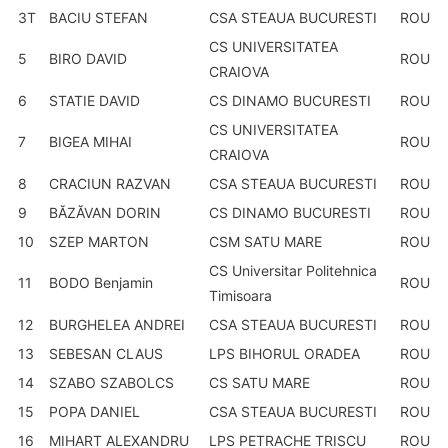
3T
BACIU STEFAN
CSA STEAUA BUCURESTI
ROU
CS UNIVERSITATEA
5
BIRO DAVID
ROU
CRAIOVA
6
STATIE DAVID
CS DINAMO BUCURESTI
ROU
CS UNIVERSITATEA
7
BIGEA MIHAI
ROU
CRAIOVA
8
CRACIUN RAZVAN
CSA STEAUA BUCURESTI
ROU
9
BĂZĂVAN DORIN
CS DINAMO BUCURESTI
ROU
10
SZEP MARTON
CSM SATU MARE
ROU
CS Universitar Politehnica
11
BODO Benjamin
ROU
Timisoara
12
BURGHELEA ANDREI
CSA STEAUA BUCURESTI
ROU
13
SEBESAN CLAUS
LPS BIHORUL ORADEA
ROU
14
SZABO SZABOLCS
CS SATU MARE
ROU
15
POPA DANIEL
CSA STEAUA BUCURESTI
ROU
16
MIHART ALEXANDRU
LPS PETRACHE TRISCU
ROU