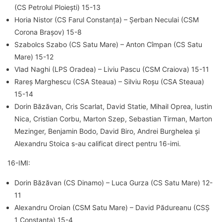
(CS Petrolul Ploiești) 15-13
Horia Nistor (CS Farul Constanța) – Șerban Neculai (CSM
Corona Brașov) 15-8
Szabolcs Szabo (CS Satu Mare) – Anton Cîmpan (CS Satu
Mare) 15-12
Vlad Naghi (LPS Oradea) – Liviu Pascu (CSM Craiova) 15-11
Rareș Marghescu (CSA Steaua) – Silviu Roșu (CSA Steaua)
15-14
Dorin Băzăvan, Cris Scarlat, David Statie, Mihail Oprea, Iustin
Nica, Cristian Corbu, Marton Szep, Sebastian Tirman, Marton
Mezinger, Benjamin Bodo, David Biro, Andrei Burghelea și
Alexandru Stoica s-au calificat direct pentru 16-imi.
16-IMI:
Dorin Băzăvan (CS Dinamo) – Luca Gurza (CS Satu Mare) 12-
11
Alexandru Oroian (CSM Satu Mare) – David Pădureanu (CSȘ
1 Constanța) 15-4