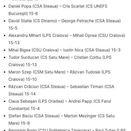
Daniel Popa (CSA Steaua) – Cris Scarlat (CS UNEFS
București) 15-6
David Statie (CS Dinamo) – George Petrache (CSA Steaua)
15-5
Alexandru Mihart (LPS Craiova) – Mihail Oprea (CSU Craiova)
15-13
Mihai Bigea (CSU Craiova) – Iustin Nica (CSA Steaua) 15-3
Tudor Surducan (CS Satu Mare) – Cristian Corbu (LPS
Craiova) 15-13
Maron Szep (CSM Satu Mare) – Răzvan Tudosie (LPS
Craiova) 15-10
Răzvan Crăciun (CSA Steaua) – Sebastian Tirman (CSA
Steaua) 15-14
Claus Sebeșan (LPS Oradea) – Andrei Papp (CS Farul
Constanța) 15-4
Ștefan Baciu (CSA Steaua) – Marton Mezinger (CS Satu
Mare) 15-9
Benjamin Bodo (CSU Politehnica Timișoara) – Raul Tufan (LPS