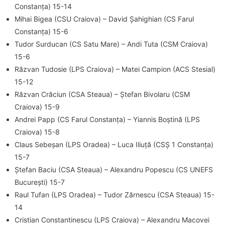
Constanța) 15-14
Mihai Bigea (CSU Craiova) – David Șahighian (CS Farul
Constanța) 15-6
Tudor Surducan (CS Satu Mare) – Andi Tuta (CSM Craiova)
15-6
Răzvan Tudosie (LPS Craiova) – Matei Campion (ACS Stesial)
15-12
Răzvan Crăciun (CSA Steaua) – Ștefan Bivolaru (CSM
Craiova) 15-9
Andrei Papp (CS Farul Constanța) – Yiannis Boștină (LPS
Craiova) 15-8
Claus Sebeșan (LPS Oradea) – Luca Iliuță (CSȘ 1 Constanța)
15-7
Ștefan Baciu (CSA Steaua) – Alexandru Popescu (CS UNEFS
București) 15-7
Raul Tufan (LPS Oradea) – Tudor Zărnescu (CSA Steaua) 15-
14
Cristian Constantinescu (LPS Craiova) – Alexandru Macovei