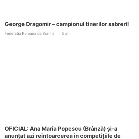
George Dragomir – campionul tinerilor sabreri!
Federatia Romana de Scrima
5 ani
OFICIAL: Ana Maria Popescu (Brânză) și-a
anunțat azi reîntoarcerea în competițiile de