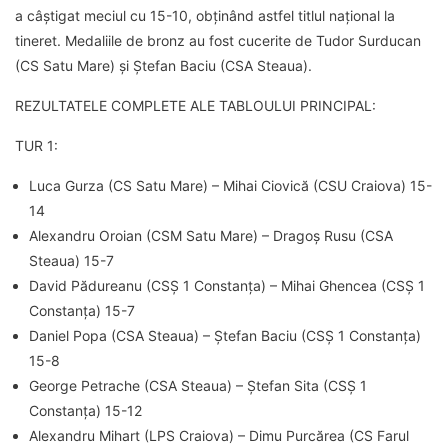
a câștigat meciul cu 15-10, obținând astfel titlul național la
tineret. Medaliile de bronz au fost cucerite de Tudor Surducan
(CS Satu Mare) și Ștefan Baciu (CSA Steaua).
REZULTATELE COMPLETE ALE TABLOULUI PRINCIPAL:
TUR 1:
Luca Gurza (CS Satu Mare) – Mihai Ciovică (CSU Craiova) 15-
14
Alexandru Oroian (CSM Satu Mare) – Dragoș Rusu (CSA
Steaua) 15-7
David Pădureanu (CSȘ 1 Constanța) – Mihai Ghencea (CSȘ 1
Constanța) 15-7
Daniel Popa (CSA Steaua) – Ștefan Baciu (CSȘ 1 Constanța)
15-8
George Petrache (CSA Steaua) – Ștefan Sita (CSȘ 1
Constanța) 15-12
Alexandru Mihart (LPS Craiova) – Dimu Purcărea (CS Farul