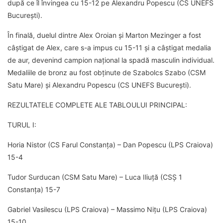
după ce îl învingea cu 15-12 pe Alexandru Popescu (CS UNEFS
București).
În finală, duelul dintre Alex Oroian și Marton Mezinger a fost
câștigat de Alex, care s-a impus cu 15-11 și a câștigat medalia
de aur, devenind campion național la spadă masculin individual.
Medaliile de bronz au fost obținute de Szabolcs Szabo (CSM
Satu Mare) și Alexandru Popescu (CS UNEFS București).
REZULTATELE COMPLETE ALE TABLOULUI PRINCIPAL:
TURUL I:
Horia Nistor (CS Farul Constanța) – Dan Popescu (LPS Craiova)
15-4
Tudor Surducan (CSM Satu Mare) – Luca Iliuță (CSȘ 1
Constanța) 15-7
Gabriel Vasilescu (LPS Craiova) – Massimo Nițu (LPS Craiova)
15-10