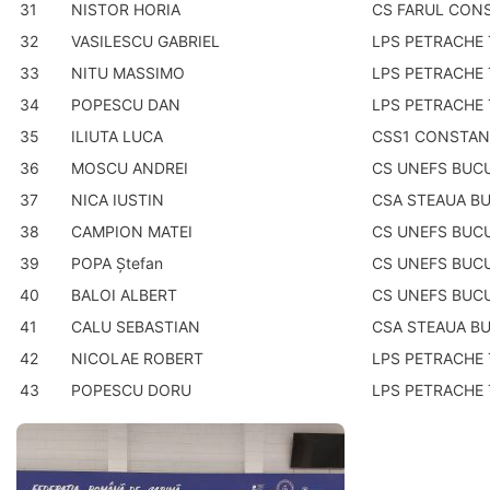
31
NISTOR HORIA
CS FARUL CON
32
VASILESCU GABRIEL
LPS PETRACHE 
33
NITU MASSIMO
LPS PETRACHE 
34
POPESCU DAN
LPS PETRACHE 
35
ILIUTA LUCA
CSS1 CONSTAN
36
MOSCU ANDREI
CS UNEFS BUC
37
NICA IUSTIN
CSA STEAUA B
38
CAMPION MATEI
CS UNEFS BUC
39
POPA Ştefan
CS UNEFS BUC
40
BALOI ALBERT
CS UNEFS BUC
41
CALU SEBASTIAN
CSA STEAUA B
42
NICOLAE ROBERT
LPS PETRACHE 
43
POPESCU DORU
LPS PETRACHE 