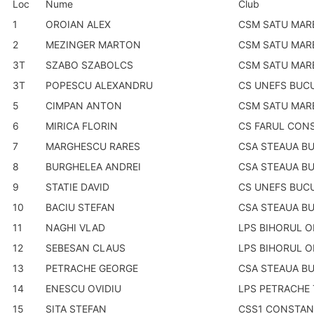
Loc
Nume
Club
1
OROIAN ALEX
CSM SATU MAR
2
MEZINGER MARTON
CSM SATU MAR
3T
SZABO SZABOLCS
CSM SATU MAR
3T
POPESCU ALEXANDRU
CS UNEFS BUC
5
CIMPAN ANTON
CSM SATU MAR
6
MIRICA FLORIN
CS FARUL CON
7
MARGHESCU RARES
CSA STEAUA B
8
BURGHELEA ANDREI
CSA STEAUA B
9
STATIE DAVID
CS UNEFS BUC
10
BACIU STEFAN
CSA STEAUA B
11
NAGHI VLAD
LPS BIHORUL 
12
SEBESAN CLAUS
LPS BIHORUL 
13
PETRACHE GEORGE
CSA STEAUA B
14
ENESCU OVIDIU
LPS PETRACHE 
15
SITA STEFAN
CSS1 CONSTAN