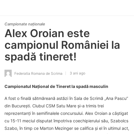
Campionate naționale
Alex Oroian este
campionul României la
spadă tineret!
3 ani ago
Federatia Romana de Scrima
Campionatul Național de Tineret la spadă masculin
A fost o finală sătmăreană astăzi în Sala de Scrimă „Ana Pascu”
din București. Clubul CSM Satu Mare și-a trimis trei
reprezentanți în semifinalele concursului. Alex Oroian a câștigat
cu 15-11 meciul disputat împotriva coechipierului său, Szabolcs
Szabo, în timp ce Marton Mezinger se califica și el în ultimul act,