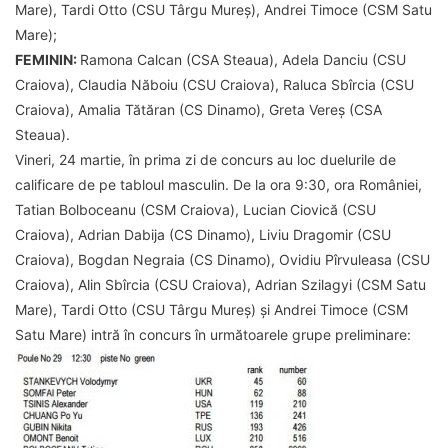
Mare), Tardi Otto (CSU Târgu Mureș), Andrei Timoce (CSM Satu
Mare);
FEMININ:
Ramona Calcan (CSA Steaua), Adela Danciu (CSU
Craiova), Claudia Năboiu (CSU Craiova), Raluca Sbîrcia (CSU
Craiova), Amalia Tătăran (CS Dinamo), Greta Vereș (CSA
Steaua).
Vineri, 24 martie, în prima zi de concurs au loc duelurile de
calificare de pe tabloul masculin. De la ora 9:30, ora României,
Tatian Bolboceanu (CSM Craiova), Lucian Ciovică (CSU
Craiova), Adrian Dabija (CS Dinamo), Liviu Dragomir (CSU
Craiova), Bogdan Negraia (CS Dinamo), Ovidiu Pîrvuleasa (CSU
Craiova), Alin Sbîrcia (CSU Craiova), Adrian Szilagyi (CSM Satu
Mare), Tardi Otto (CSU Târgu Mureș) și Andrei Timoce (CSM
Satu Mare) intră în concurs în următoarele grupe preliminare: