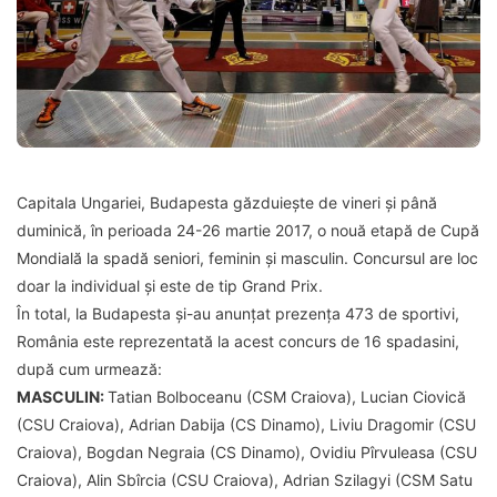
Capitala Ungariei, Budapesta găzduiește de vineri și până
duminică, în perioada 24-26 martie 2017, o nouă etapă de Cupă
Mondială la spadă seniori, feminin și masculin. Concursul are loc
doar la individual și este de tip Grand Prix.
În total, la Budapesta și-au anunțat prezența 473 de sportivi,
România este reprezentată la acest concurs de 16 spadasini,
după cum urmează:
MASCULIN:
Tatian Bolboceanu (CSM Craiova), Lucian Ciovică
(CSU Craiova), Adrian Dabija (CS Dinamo), Liviu Dragomir (CSU
Craiova), Bogdan Negraia (CS Dinamo), Ovidiu Pîrvuleasa (CSU
Craiova), Alin Sbîrcia (CSU Craiova), Adrian Szilagyi (CSM Satu