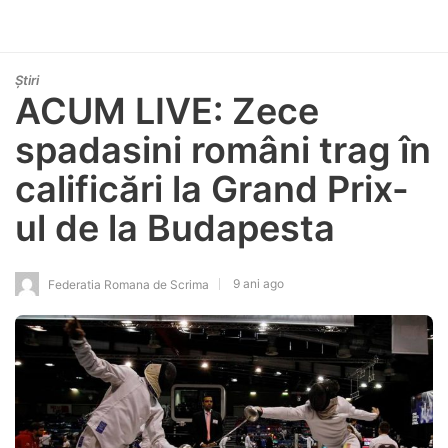
Știri
ACUM LIVE: Zece
spadasini români trag în
calificări la Grand Prix-
ul de la Budapesta
9 ani ago
Federatia Romana de Scrima