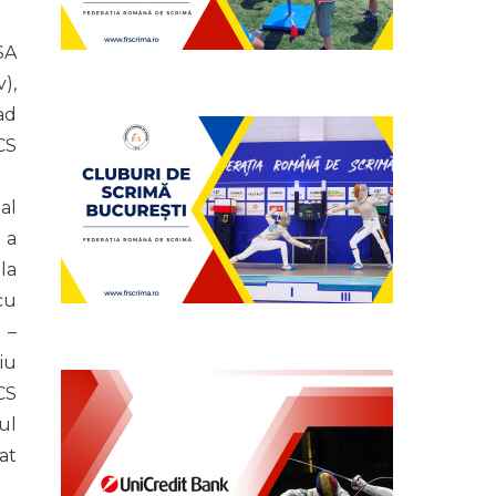
SA
),
ad
CS
al
 a
la
cu
 –
iu
CS
ul
at