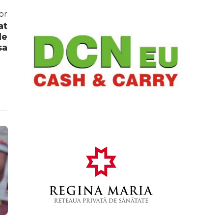
or
at
de
sa
Campionate Europene
Știri