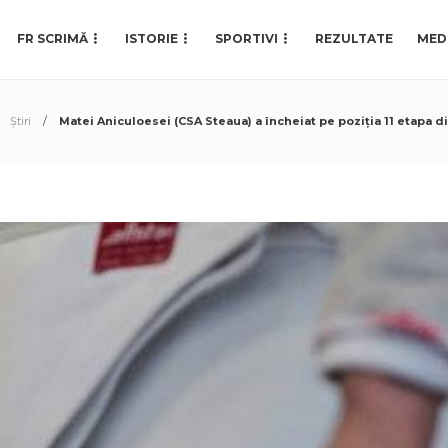
FR SCRIMĂ
ISTORIE
SPORTIVI
REZULTATE
MED
Știri
Matei Aniculoesei (CSA Steaua) a încheiat pe poziția 11 etapa 