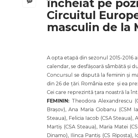
încheiat pe pozi
Circuitul Europ
masculin de la
A opta etapă din sezonul 2015-2016 al
calendar, se desfășoară sâmbătă și dumi
Concursul se dispută la feminin și mas
din 26 de țări. România este și ea pr
Cei care reprezintă țara noastră la în
FEMININ:
Theodora Alexandrescu (CS
Brașov), Ana Maria Ciobanu (CSM I
Steaua), Felicia Iacob (CSA Steaua),
Martiș (CSA Steaua), Maria Matei (C
Dinamo), Ilinca Pantiș (CS Riposta),