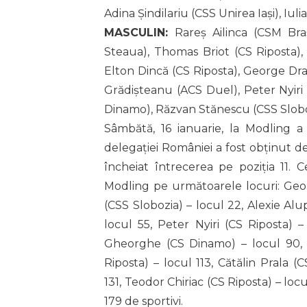
Adina Șindilariu (CSS Unirea Iași), Iuli
MASCULIN:
Rareș Ailinca (CSM Bra
Steaua), Thomas Briot (CS Riposta),
Elton Dincă (CS Riposta), George Dr
Grădișteanu (ACS Duel), Peter Nyiri 
Dinamo), Răzvan Stănescu (CSS Slobo
Sâmbătă, 16 ianuarie, la Modling a
delegației României a fost obținut de
încheiat întrecerea pe poziția 11. 
Modling pe următoarele locuri: Geo
(CSS Slobozia) – locul 22, Alexie Alu
locul 55, Peter Nyiri (CS Riposta) 
Gheorghe (CS Dinamo) – locul 90, R
Riposta) – locul 113, Cătălin Prala 
131, Teodor Chiriac (CS Riposta) – loc
179 de sportivi.