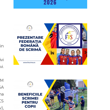
in
vi
i.
SM
SA
na
CS
),