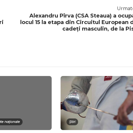
Urmat
Alexandru Pîrva (CSA Steaua) a ocup
ri
locul 15 la etapa din Circuitul European 
cadeți masculin, de la Pi
e naționale
Știri