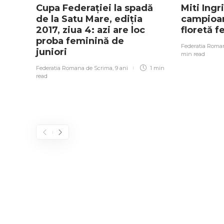
Cupa Federației la spadă
Miti Ingr
de la Satu Mare, ediția
campioan
2017, ziua 4: azi are loc
floretă 
proba feminină de
Federatia Roma
juniori
min
read
Federatia Romana de Scrima
,
9 ani
1 min
read