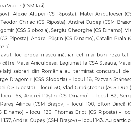
ana Vrabie (CSM Iași);
șov), Alexie Alupei (CS Riposta), Matei Aniculoesei (C
 Teodor Chiriac (CS Riposta), Andrei Cupeș (CSM Brașov
agomir (CSS Slobozia), Sergiu Gheorghe (CS Dinamo), Vl
(CS Riposta), Andrei Păștin (CS Dinamo), Cătălin Prala (
zia).
 avut loc proba masculină, iar cel mai bun rezultat 
 către Matei Aniculoesei. Legitimat la CSA Steaua, Matei
Ceilalți sabreri din România au terminat concursul de 
rge Dragomir (CSS Slobozia) – locul 18, Răzvan Stănes
pei (CS Riposta) – locul 50, Vlad Grădișteanu (ACS Duel)
– locul 63, Andrei Păștin (CS Dinamo) – locul 82, Serg
areș Ailinca (CSM Brașov) – locul 100, Elton Dincă (
(CS Dinamo) – locul 123, Thomas Briot (CS Riposta) – loc
ul 137, Andrei Cupeș (CSM Brașov) – locul 143. Au particip