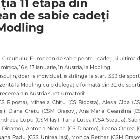
ția 11 etapa din
ean de sabie cadeți
 Modling
 Circuitului European de sabie pentru cadeți, și ultima d
nică, 16 și 17 ianuarie, în Austria, la Modling.
culin, doar la individual, și strânge la start 339 de sporti
ezentă la Modling cu o delegație formată din 32 de sportiv
trecerea din Austria sunt următorii:
 Riposta), Mihaela Chițu (CS Riposta), Alesia Cîda (C
ași), Diana Crețu (CSM Brașov), Ana Maria Geamăna (C
 Andreea Lupu (CSM Iași), Tania Lutea (CSA Steaua), Sabi
S Dinamo), Antonia Nicolae (CS Dinamo), Ileana Oprea (
 Ioana Radu (CSS Unirea Iași), Monica Rether (CSM Brașov