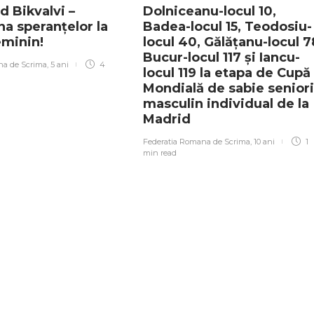
id Bikvalvi –
Dolniceanu-locul 10,
a speranțelor la
Badea-locul 15, Teodosiu-
feminin!
locul 40, Gălățanu-locul 7
Bucur-locul 117 și Iancu-
na de Scrima
,
5 ani
4
locul 119 la etapa de Cupă
Mondială de sabie seniori
masculin individual de la
Madrid
Federatia Romana de Scrima
,
10 ani
1
min
read