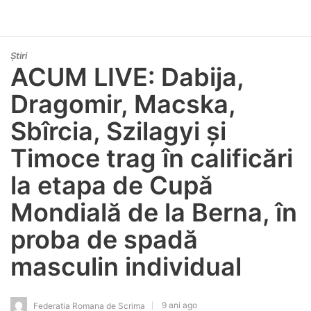
Știri
ACUM LIVE: Dabija,
Dragomir, Macska,
Sbîrcia, Szilagyi și
Timoce trag în calificări
la etapa de Cupă
Mondială de la Berna, în
proba de spadă
masculin individual
9 ani ago
Federatia Romana de Scrima