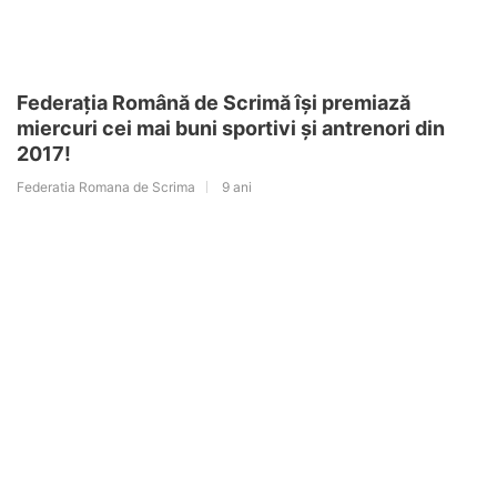
Federația Română de Scrimă își premiază
miercuri cei mai buni sportivi și antrenori din
2017!
Federatia Romana de Scrima
9 ani