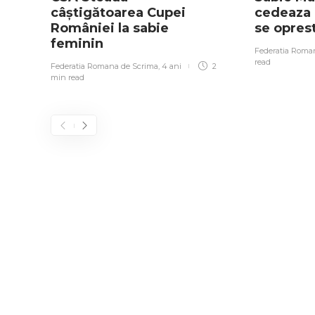
câștigătoarea Cupei
cedeaza i
României la sabie
se opres
feminin
Federatia Roma
read
Federatia Romana de Scrima
,
4 ani
2
min
read