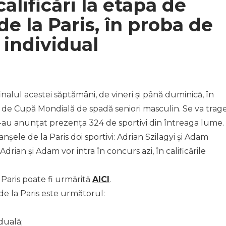
alificări la etapa de
e la Paris, în proba de
 individual
finalul acestei săptămâni, de vineri și până duminică, în
ă de Cupă Mondială de spadă seniori masculin. Se va trag
t și-au anunțat prezența 324 de sportivi din întreaga lume.
șele de la Paris doi sportivi: Adrian Szilagyi și Adam
rian și Adam vor intra în concurs azi, în calificările
 Paris poate fi urmărită
AICI
.
de la Paris este următorul:
iduală;