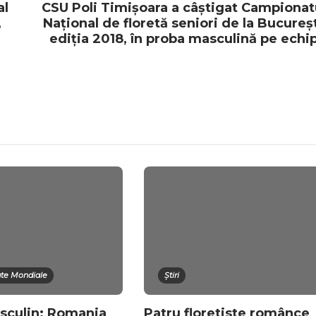
al
CSU Poli Timișoara a câștigat Campionat
,
Național de floretă seniori de la Bucureșt
ediția 2018, în proba masculină pe echi
te Mondiale
Știri
sculin: Romania
Patru floretiste românce