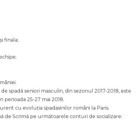
i finala;
echipe;
mâniei.
e spadă seniori masculin, din sezonul 2017-2018, este
din perioada 25-27 mai 2018.
curent cu evoluția spadasinilor români la Paris.
nă de Scrimă pe următoarele conturi de socializare: