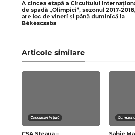
A cincea etapă a Circuitului Internațion
de spadă „Olimpici”, sezonul 2017-2018
are loc de vineri și până duminică la
Békéscsaba
Articole similare
Concursuri în țară
Campiona
CSA Steaua –
Sabie Ma