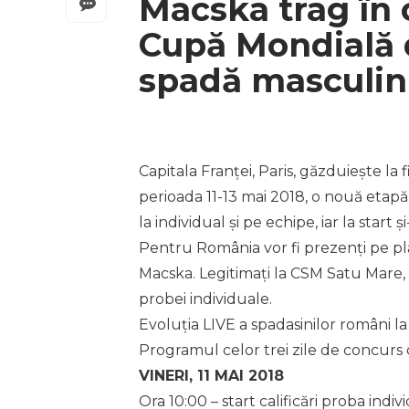
Macska trag în c
Cupă Mondială d
spadă masculin
Capitala Franței, Paris, găzduiește la 
perioada 11-13 mai 2018, o nouă etap
la individual și pe echipe, iar la star
Pentru România vor fi prezenți pe plan
Macska. Legitimați la CSM Satu Mare, Ad
probei individuale.
Evoluția LIVE a spadasinilor români la
Programul celor trei zile de concurs 
VINERI, 11 MAI 2018
Ora 10:00 – start calificări proba indiv