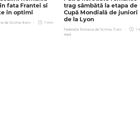
n fata Frantei si
trag sâmbătă la etapa de
te in optimi
Cupă Mondială de juniori
de la Lyon
na de Scrima
,
8 ani
1 min
Federatia Romana de Scrima
,
11 ani
1 
read