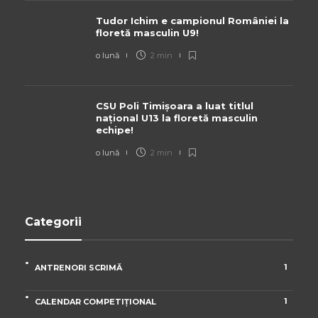
Tudor Ichim e campionul României la
floretă masculin U9!
o lună
2 min
CSU Poli Timișoara a luat titlul
național U13 la floretă masculin
echipe!
o lună
2 min
Categorii
1
ANTRENORI SCRIMĂ
1
CALENDAR COMPETIȚIONAL