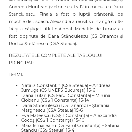
Andreea Muntean (victorie cu 15-12 în meciul cu Daria
Stănciulescu. Finala a fost o luptă crâncenă, pe
muchie de… spadă. Alexandra a reușit să învingă cu 15-
14 și a câștigat titlul național. Medaliile de bronz au
fost obținute de Daria Stănciulescu (CS Dinamo) și
Rodica Ștefănescu (CSA Steaua).
REZULTATELE COMPLETE ALE TABLOULUI
PRINCIPAL:
16-IMI:
Natalia Constantin (CSȘ Steaua) – Andreea
Jumuga (CS UNEFS București) 15-6
Diana Tufan (CS Farul Constanța) – Miruna
Ciobanu (CSȘ 1 Constanța) 15-14
Daria Stănciulescu (CS Dinamo) – Ștefania
Marghescu (CSA Steaua) 15-6
Eva Mateescu (CSȘ 1 Constanța) – Alexcandra
Cocoș (CSȘ 1 Constanța) 15-10
Mara Ismaileanu (CS Farul Constanța) – Sabina
Stanciu (CSȘ Steaua) 15-4