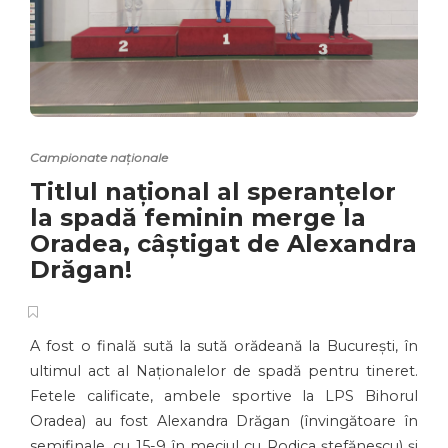
Campionate naționale
Titlul național al speranțelor
la spadă feminin merge la
Oradea, câștigat de Alexandra
Drăgan!
A fost o finală sută la sută orădeană la București, în
ultimul act al Naționalelor de spadă pentru tineret.
Fetele calificate, ambele sportive la LPS Bihorul
Oradea) au fost Alexandra Drăgan (învingătoare în
semifinale, cu 15-9 în meciul cu Rodica ștefănescu) și