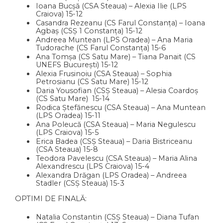
Ioana Bucșă (CSA Steaua) – Alexia Ilie (LPS
Craiova) 15-12
Casandra Rezeanu (CS Farul Constanța) – Ioana
Agbaș (CSȘ 1 Constanța) 15-12
Andreea Muntean (LPS Oradea) – Ana Maria
Tudorache (CS Farul Constanța) 15-6
Ana Tomșa (CS Satu Mare) – Tiana Panait (CS
UNEFS București) 15-12
Alexia Frusinoiu (CSA Steaua) – Sophia
Petrosianu (CS Satu Mare) 15-12
Daria Yousofian (CSȘ Steaua) – Alesia Coardoș
(CS Satu Mare) 15-14
Rodica Ștefănescu (CSA Steaua) – Ana Muntean
(LPS Oradea) 15-11
Ana Poleucă (CSA Steaua) – Maria Negulescu
(LPS Craiova) 15-5
Erica Badea (CSȘ Steaua) – Daria Bistriceanu
(CSA Steaua) 15-8
Teodora Pavelescu (CSA Steaua) – Maria Alina
Alexandrescu (LPS Craiova) 15-4
Alexandra Drăgan (LPS Oradea) – Andreea
Stadler (CSȘ Steaua) 15-3
OPTIMI DE FINALĂ:
Natalia Constantin (CSȘ Steaua) – Diana Tufan