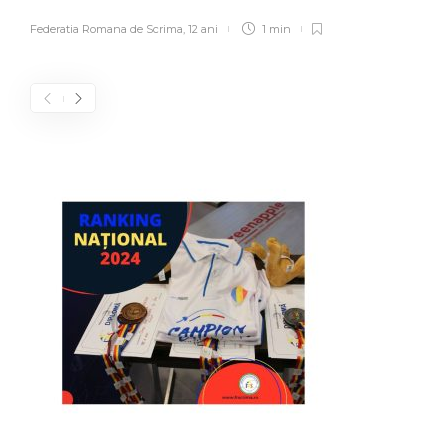
Federatia Romana de Scrima
,
12 ani
1 min