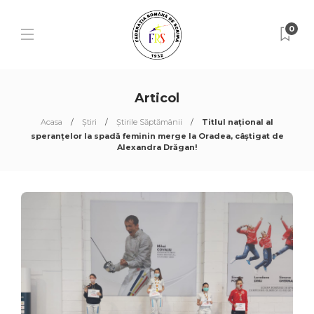
0
Articol
Acasa
Știri
Știrile Săptămânii
Titlul național al
speranțelor la spadă feminin merge la Oradea, câștigat de
Alexandra Drăgan!