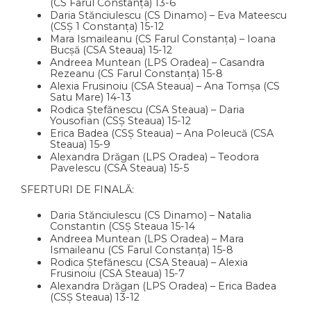
(CS Farul Constanța) 13-6
Daria Stănciulescu (CS Dinamo) – Eva Mateescu
(CSȘ 1 Constanța) 15-12
Mara Ismaileanu (CS Farul Constanța) – Ioana
Bucșă (CSA Steaua) 15-12
Andreea Muntean (LPS Oradea) – Casandra
Rezeanu (CS Farul Constanța) 15-8
Alexia Frusinoiu (CSA Steaua) – Ana Tomșa (CS
Satu Mare) 14-13
Rodica Ștefănescu (CSA Steaua) – Daria
Yousofian (CSȘ Steaua) 15-12
Erica Badea (CSȘ Steaua) – Ana Poleucă (CSA
Steaua) 15-9
Alexandra Drăgan (LPS Oradea) – Teodora
Pavelescu (CSA Steaua) 15-5
SFERTURI DE FINALĂ:
Daria Stănciulescu (CS Dinamo) – Natalia
Constantin (CSȘ Steaua 15-14
Andreea Muntean (LPS Oradea) – Mara
Ismaileanu (CS Farul Constanța) 15-8
Rodica Ștefănescu (CSA Steaua) – Alexia
Frusinoiu (CSA Steaua) 15-7
Alexandra Drăgan (LPS Oradea) – Erica Badea
(CSȘ Steaua) 13-12