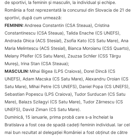
de sportivi, la feminin și masculin, la individual și echipe.
România a fost reprezentată la concursul din Slovacia de 21 de
sportivi, după cum urmează:
FEMININ:
Andreea Constantin (CSA Steaua), Cristina
Constantinescu (CSA Steaua), Talida Enache (CS UNEFS),
Andrada Ghica (ACS Stesial), Zsofia Kato (CS Satu Mare), Ana
Maria Melintescu (ACS Stesial), Bianca Moroianu (CSS Quarto),
Melany Pfeifer (CS Satu Mare), Zsuzsa Schlier (CSS Târgu
Mureș), Irina Stan (CSA Steaua);
MASCULIN:
Mihai Bigea (LPS Craiova), Dorel Dincă (CS
UNEFS), Adam Macska (CS Satu Mare), Alexandru Oroian (CS
Satu Mare), Mihai Petre (CS UNEFS), Daniel Popa (CS UNEFS),
Sebastian Popescu (LPS Craiova), Tudor Surducan (CS Satu
Mare), Balazs Szilagyi (CS Satu Mare), Tudor Zărnescu (CS
UNEFS), David Ziman (CS Satu Mare).
Duminică, 15 ianuarie, prima probă care s-a încheiat la
Bratislava a fost cea de spadă cadeți feminin individual. Iar cel
mai bun rezultat al delegației României a fost obținut de către