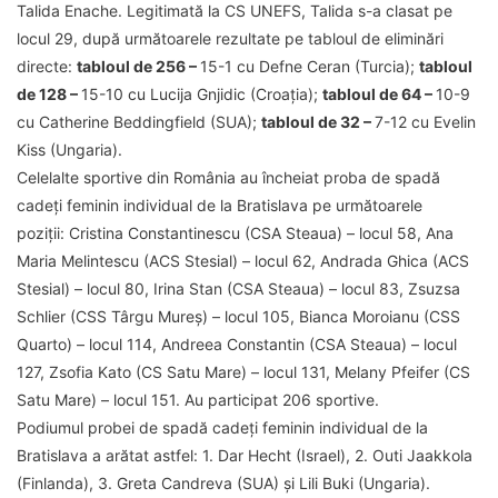
Talida Enache. Legitimată la CS UNEFS, Talida s-a clasat pe
locul 29, după următoarele rezultate pe tabloul de eliminări
directe:
tabloul de 256 –
15-1 cu Defne Ceran (Turcia);
tabloul
de 128 –
15-10 cu Lucija Gnjidic (Croația);
tabloul de 64 –
10-9
cu Catherine Beddingfield (SUA);
tabloul de 32 –
7-12 cu Evelin
Kiss (Ungaria).
Celelalte sportive din România au încheiat proba de spadă
cadeți feminin individual de la Bratislava pe următoarele
poziții: Cristina Constantinescu (CSA Steaua) – locul 58, Ana
Maria Melintescu (ACS Stesial) – locul 62, Andrada Ghica (ACS
Stesial) – locul 80, Irina Stan (CSA Steaua) – locul 83, Zsuzsa
Schlier (CSS Târgu Mureș) – locul 105, Bianca Moroianu (CSS
Quarto) – locul 114, Andreea Constantin (CSA Steaua) – locul
127, Zsofia Kato (CS Satu Mare) – locul 131, Melany Pfeifer (CS
Satu Mare) – locul 151. Au participat 206 sportive.
Podiumul probei de spadă cadeți feminin individual de la
Bratislava a arătat astfel: 1. Dar Hecht (Israel), 2. Outi Jaakkola
(Finlanda), 3. Greta Candreva (SUA) și Lili Buki (Ungaria).