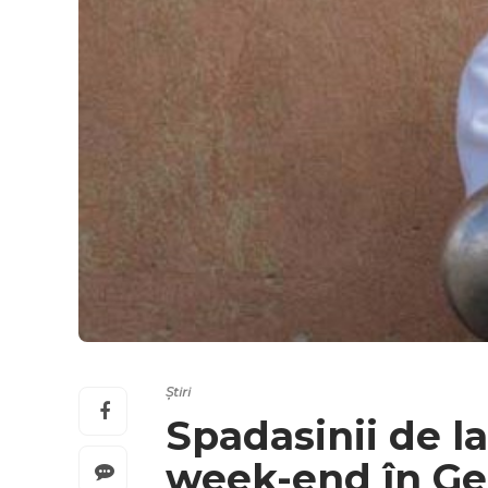
Știri
Spadasinii de l
week-end în Ge