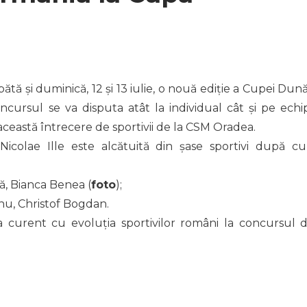
și duminică, 12 și 13 iulie, o nouă ediție a Cupei Dunăr
oncursul se va disputa atât la individual cât și pe echi
această întrecere de sportivii de la CSM Oradea.
icolae Ille este alcătuită din șase sportivi după c
ă, Bianca Benea (
foto
);
nu, Christof Bogdan.
la curent cu evoluția sportivilor români la concursul d