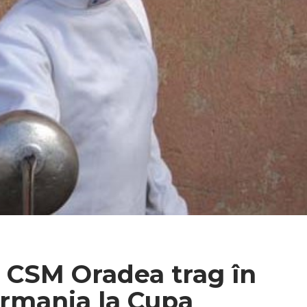
a CSM Oradea trag în
rmania la Cupa