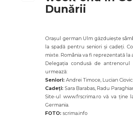
Dunării
Orașul german Ulm găzduiește sâmbătă 
la spadă pentru seniori și cadeți. C
mixte. România va fi reprezentată la 
Delegația condusă de antrenorul N
urmează:
Seniori:
Andrei Timoce, Lucian Ciovic
Cadeți:
Sara Barabas, Radu Paraghia
Site-ul www.frscrima.ro vă va ține 
Germania.
FOTO:
scrima.info