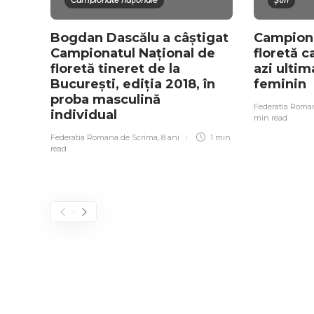
Campionate naționale
Știri
Bogdan Dascălu a câștigat
Campiona
Campionatul Național de
floretă 
floretă tineret de la
azi ultim
București, ediția 2018, în
feminin
proba masculină
Federatia Roma
individual
min
read
Federatia Romana de Scrima
,
8 ani
1 min
read