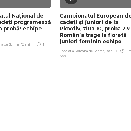
Știri
tul Naţional de
Campionatul European d
cadeţi programează
cadeți și juniori de la
a probă: echipe
Plovdiv, ziua 10, proba 23:
România trage la floretă
juniori feminin echipe
na de Scrima
,
12 ani
1
Federatia Romana de Scrima
,
9 ani
1 
read