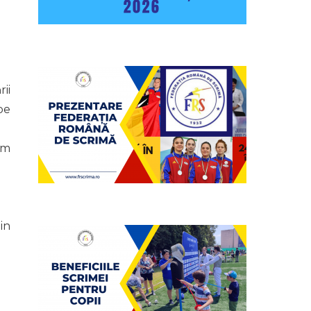
ii
pe
um
in