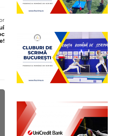
or
ui
oc
e!