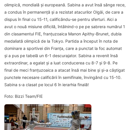
olimpică, mondială și europeană. Sabina a avut însă sânge rece,
a condus în permanență și a rezistat atacurilor Olgăi, de care a
dispus în final cu 15-11, calificându-se pentru sferturi. Aici a
avut o nouă misiune dificilă, întâlnind-o pe pe sabrera numărul 1
din clasamentul FIE, franțuzoaica Manon Apithy-Brunet, dubla
medaliată olimpică de la Tokyo. Partida a început în nota de
dominare a sportivei din Franța, care a punctat la foc automat
și a pus pe tabelă un 6-1 descurajator. Sabina a revenit însă
extraordinar, a egalat și a luat conducerea cu 8-7 și 9-8. Pe
final de meci franțuzoaica a atacat însă mai bine și și-a câștigat
punctele necesare calificării în semifinale, învingând cu 15-10.
Sabina s-a clasat pe locul 6 în ierarhia finală!
Foto: Bizzi Team/FIE