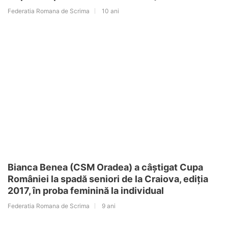
Federatia Romana de Scrima
10 ani
Bianca Benea (CSM Oradea) a câștigat Cupa
României la spadă seniori de la Craiova, ediția
2017, în proba feminină la individual
Federatia Romana de Scrima
9 ani