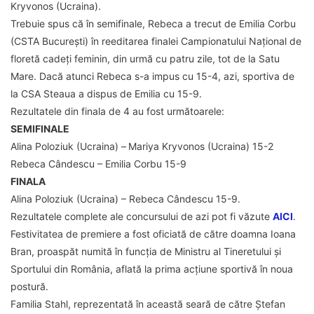
Kryvonos (Ucraina).
Trebuie spus că în semifinale, Rebeca a trecut de Emilia Corbu
(CSTA București) în reeditarea finalei Campionatului Național de
floretă cadeți feminin, din urmă cu patru zile, tot de la Satu
Mare. Dacă atunci Rebeca s-a impus cu 15-4, azi, sportiva de
la CSA Steaua a dispus de Emilia cu 15-9.
Rezultatele din finala de 4 au fost următoarele:
SEMIFINALE
Alina Poloziuk (Ucraina) –
Mariya Kryvonos (Ucraina) 15-2
Rebeca Cândescu – Emilia Corbu 15-9
FINALA
Alina Poloziuk (Ucraina) – Rebeca Cândescu 15-9.
Rezultatele complete ale concursului de azi pot fi văzute
AICI
.
Festivitatea de premiere a fost oficiată de către doamna Ioana
Bran, proaspăt numită în funcția de Ministru al Tineretului și
Sportului din România, aflată la prima acțiune sportivă în noua
postură.
Familia Stahl, reprezentată în această seară de către Ștefan