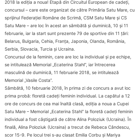
2018 la ediția a noua! Etapă din Circuitul European de cadeți,
concursul – care este organizat de către Primăria Satu Mare, cu
sprijinul Federației Române de Scrimă, CSM Satu Mare și CS
Satu Mare – are loc în acest an sâmbătă și duminică, 10 și 11
februarie, iar la start sunt prezente 79 de sportive din 11 țări:
Belarus, Bulgaria, Cehia, Franța, Japonia, Olanda, România,
Serbia, Slovacia, Turcia și Ucraina.
Concursul de la feminin, care are loc la individual și pe echipe,
se intitulează Memorial „Ecaterina Stahl”, iar întrecerea
masculină de duminică, 11 februarie 2018, se intitulează
Memorial „Vasile Costa”.
Sâmbătă, 10 februarie 2018, în prima zi de concurs a avut loc
prima probă: floretă cadeți feminin individual. La capătul a 12
ore de concurs de cea mai înaltă clasă, ediția a noua a Cupei
Satu Mare – Memorial „Ecaterina Stahl” la floretă cadeți feminin
individual a fost câștigată de către Alina Poloziuk (Ucraina). În
finală, Alina Poloziuk (Ucraina) a trecut de Rebeca Cândescu,
scor 15-9. Pe locul trei s-au clasat Emilia Corbu și Mariya