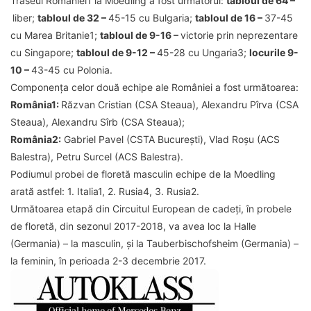
Traseul României1 la Moedling a fost următorul:
tabloul de 64 –
liber;
tabloul de 32 –
45-15 cu Bulgaria;
tabloul de 16 –
37-45
cu Marea Britanie1;
tabloul de 9-16 –
victorie prin neprezentare
cu Singapore;
tabloul de 9-12 –
45-28 cu Ungaria3;
locurile 9-
10 –
43-45 cu Polonia.
Componența celor două echipe ale României a fost următoarea:
România1:
Răzvan Cristian (CSA Steaua), Alexandru Pîrva (CSA
Steaua), Alexandru Sîrb (CSA Steaua);
România2:
Gabriel Pavel (CSTA București), Vlad Roșu (ACS
Balestra), Petru Surcel (ACS Balestra).
Podiumul probei de floretă masculin echipe de la Moedling
arată astfel: 1. Italia1, 2. Rusia4, 3. Rusia2.
Următoarea etapă din Circuitul European de cadeți, în probele
de floretă, din sezonul 2017-2018, va avea loc la Halle
(Germania) – la masculin, și la Tauberbischofsheim (Germania) –
la feminin, în perioada 2-3 decembrie 2017.