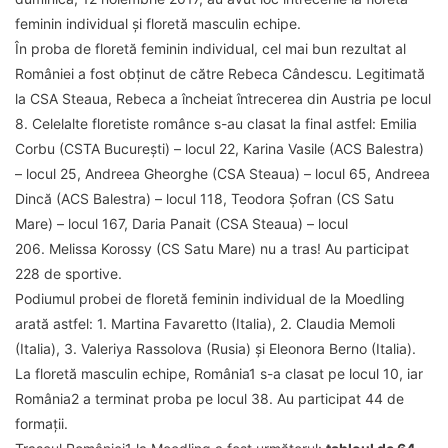
feminin individual și floretă masculin echipe.
În proba de floretă feminin individual, cel mai bun rezultat al
României a fost obținut de către Rebeca Cândescu. Legitimată
la CSA Steaua, Rebeca a încheiat întrecerea din Austria pe locul
8. Celelalte floretiste românce s-au clasat la final astfel: Emilia
Corbu (CSTA București) – locul 22, Karina Vasile (ACS Balestra)
– locul 25, Andreea Gheorghe (CSA Steaua) – locul 65, Andreea
Dincă (ACS Balestra) – locul 118, Teodora Șofran (CS Satu
Mare) – locul 167, Daria Panait (CSA Steaua) – locul
206. Melissa Korossy (CS Satu Mare) nu a tras! Au participat
228 de sportive.
Podiumul probei de floretă feminin individual de la Moedling
arată astfel: 1. Martina Favaretto (Italia), 2. Claudia Memoli
(Italia), 3. Valeriya Rassolova (Rusia) și Eleonora Berno (Italia).
La floretă masculin echipe, România1 s-a clasat pe locul 10, iar
România2 a terminat proba pe locul 38. Au participat 44 de
formații.