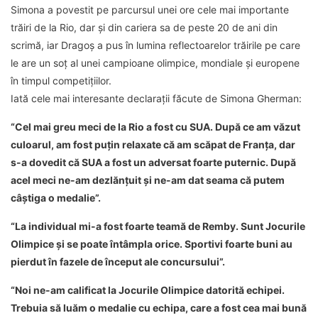
Simona a povestit pe parcursul unei ore cele mai importante
trăiri de la Rio, dar și din cariera sa de peste 20 de ani din
scrimă, iar Dragoș a pus în lumina reflectoarelor trăirile pe care
le are un soț al unei campioane olimpice, mondiale și europene
în timpul competițiilor.
Iată cele mai interesante declarații făcute de Simona Gherman:
“Cel mai greu meci de la Rio a fost cu SUA. După ce am văzut
culoarul, am fost puțin relaxate că am scăpat de Franța, dar
s-a dovedit că SUA a fost un adversat foarte puternic. După
acel meci ne-am dezlănțuit și ne-am dat seama că putem
câștiga o medalie”.
“La individual mi-a fost foarte teamă de Remby. Sunt Jocurile
Olimpice și se poate întâmpla orice. Sportivi foarte buni au
pierdut în fazele de început ale concursului”.
“Noi ne-am calificat la Jocurile Olimpice datorită echipei.
Trebuia să luăm o medalie cu echipa, care a fost cea mai bună