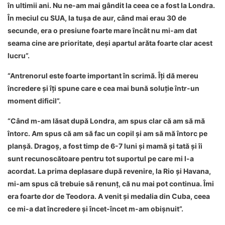
în ultimii ani. Nu ne-am mai gândit la ceea ce a fost la Londra.
În meciul cu SUA, la tușa de aur, când mai erau 30 de
secunde, era o presiune foarte mare încât nu mi-am dat
seama cine are prioritate, deși apartul arăta foarte clar acest
lucru”.
“Antrenorul este foarte important în scrimă. Îți dă mereu
încredere și îți spune care e cea mai bună soluție într-un
moment dificil”.
“Când m-am lăsat după Londra, am spus clar că am să mă
întorc. Am spus că am să fac un copil și am să mă întorc pe
planșă. Dragoș, a fost timp de 6-7 luni și mamă și tată și îi
sunt recunoscătoare pentru tot suportul pe care mi l-a
acordat. La prima deplasare după revenire, la Rio și Havana,
mi-am spus că trebuie să renunț, că nu mai pot continua. Îmi
era foarte dor de Teodora. A venit și medalia din Cuba, ceea
ce mi-a dat încredere și încet-încet m-am obișnuit”.