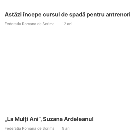
Astăzi începe cursul de spadă pentru antrenori
Federatia Romana de Scrima
12 ani
„La Mulți Ani”, Suzana Ardeleanu!
Federatia Romana de Scrima
9 ani