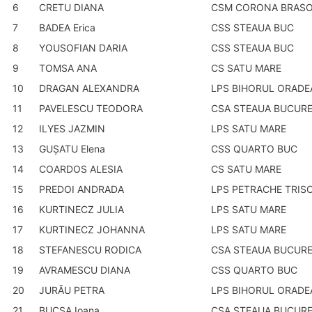
6
CRETU DIANA
CSM CORONA BRAS
7
BADEA Erica
CSS STEAUA BUC
8
YOUSOFIAN DARIA
CSS STEAUA BUC
9
TOMSA ANA
CS SATU MARE
10
DRAGAN ALEXANDRA
LPS BIHORUL ORADE
11
PAVELESCU TEODORA
CSA STEAUA BUCURE
12
ILYES JAZMIN
LPS SATU MARE
13
GUŞATU Elena
CSS QUARTO BUC
14
COARDOS ALESIA
CS SATU MARE
15
PREDOI ANDRADA
LPS PETRACHE TRIS
16
KURTINECZ JULIA
LPS SATU MARE
17
KURTINECZ JOHANNA
LPS SATU MARE
18
STEFANESCU RODICA
CSA STEAUA BUCURE
19
AVRAMESCU DIANA
CSS QUARTO BUC
20
JURĂU PETRA
LPS BIHORUL ORADE
21
BUCSA Ioana
CSA STEAUA BUCURE