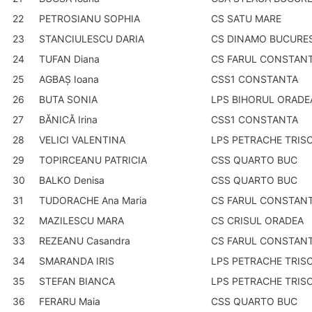
22
PETROSIANU SOPHIA
CS SATU MARE
23
STANCIULESCU DARIA
CS DINAMO BUCURES
24
TUFAN Diana
CS FARUL CONSTAN
25
AGBAŞ Ioana
CSS1 CONSTANTA
26
BUTA SONIA
LPS BIHORUL ORADE
27
BĂNICĂ Irina
CSS1 CONSTANTA
28
VELICI VALENTINA
LPS PETRACHE TRIS
29
TOPIRCEANU PATRICIA
CSS QUARTO BUC
30
BALKO Denisa
CSS QUARTO BUC
31
TUDORACHE Ana Maria
CS FARUL CONSTAN
32
MAZILESCU MARA
CS CRISUL ORADEA
33
REZEANU Casandra
CS FARUL CONSTAN
34
SMARANDA IRIS
LPS PETRACHE TRIS
35
STEFAN BIANCA
LPS PETRACHE TRIS
36
FERARU Maia
CSS QUARTO BUC