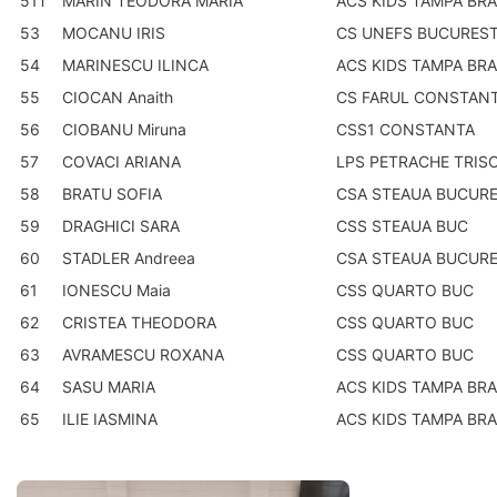
51T
MARIN TEODORA MARIA
ACS KIDS TAMPA BR
53
MOCANU IRIS
CS UNEFS BUCUREST
54
MARINESCU ILINCA
ACS KIDS TAMPA BR
55
CIOCAN Anaith
CS FARUL CONSTAN
56
CIOBANU Miruna
CSS1 CONSTANTA
57
COVACI ARIANA
LPS PETRACHE TRIS
58
BRATU SOFIA
CSA STEAUA BUCURE
59
DRAGHICI SARA
CSS STEAUA BUC
60
STADLER Andreea
CSA STEAUA BUCURE
61
IONESCU Maia
CSS QUARTO BUC
62
CRISTEA THEODORA
CSS QUARTO BUC
63
AVRAMESCU ROXANA
CSS QUARTO BUC
64
SASU MARIA
ACS KIDS TAMPA BR
65
ILIE IASMINA
ACS KIDS TAMPA BR