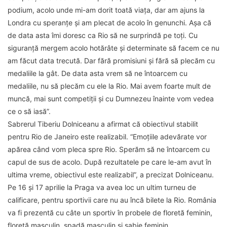
podium, acolo unde mi-am dorit toată viața, dar am ajuns la
Londra cu speranțe și am plecat de acolo în genunchi. Așa că
de data asta îmi doresc ca Rio să ne surprindă pe toți. Cu
siguranță mergem acolo hotărâte și determinate să facem ce nu
am făcut data trecută. Dar fără promisiuni și fără să plecăm cu
medaliile la gât. De data asta vrem să ne întoarcem cu
medaliile, nu să plecăm cu ele la Rio. Mai avem foarte mult de
muncă, mai sunt competiții și cu Dumnezeu înainte vom vedea
ce o să iasă”.
Sabrerul Tiberiu Dolniceanu a afirmat că obiectivul stabilit
pentru Rio de Janeiro este realizabil. “Emoţiile adevărate vor
apărea când vom pleca spre Rio. Sperăm să ne întoarcem cu
capul de sus de acolo. După rezultatele pe care le-am avut în
ultima vreme, obiectivul este realizabil”, a precizat Dolniceanu.
Pe 16 și 17 aprilie la Praga va avea loc un ultim turneu de
calificare, pentru sportivii care nu au încă bilete la Rio. România
va fi prezentă cu câte un sportiv în probele de floretă feminin,
floretă masculin, spadă masculin și sabie feminin.