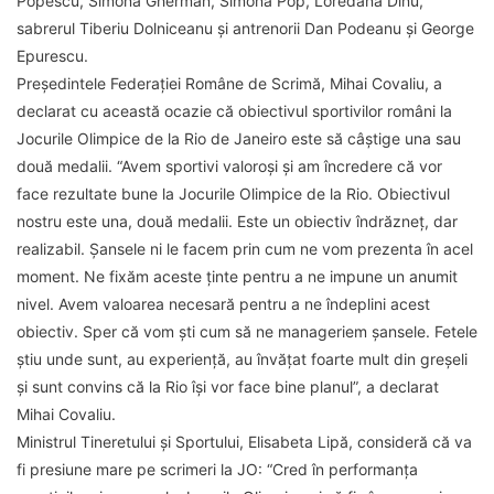
Popescu, Simona Gherman, Simona Pop, Loredana Dinu,
sabrerul Tiberiu Dolniceanu şi antrenorii Dan Podeanu şi George
Epurescu.
Preşedintele Federaţiei Române de Scrimă, Mihai Covaliu, a
declarat cu această ocazie că obiectivul sportivilor români la
Jocurile Olimpice de la Rio de Janeiro este să câştige una sau
două medalii. “Avem sportivi valoroşi şi am încredere că vor
face rezultate bune la Jocurile Olimpice de la Rio. Obiectivul
nostru este una, două medalii. Este un obiectiv îndrăzneţ, dar
realizabil. Şansele ni le facem prin cum ne vom prezenta în acel
moment. Ne fixăm aceste ţinte pentru a ne impune un anumit
nivel. Avem valoarea necesară pentru a ne îndeplini acest
obiectiv. Sper că vom şti cum să ne manageriem şansele. Fetele
ştiu unde sunt, au experienţă, au învăţat foarte mult din greşeli
şi sunt convins că la Rio îşi vor face bine planul”, a declarat
Mihai Covaliu.
Ministrul Tineretului şi Sportului, Elisabeta Lipă, consideră că va
fi presiune mare pe scrimeri la JO: “Cred în performanţa