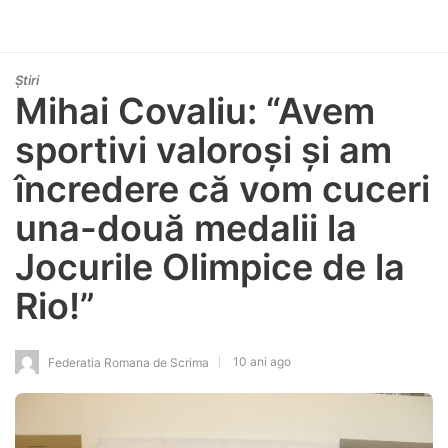
Știri
Mihai Covaliu: “Avem
sportivi valoroşi şi am
încredere că vom cuceri
una-două medalii la
Jocurile Olimpice de la
Rio!”
10 ani ago
Federatia Romana de Scrima