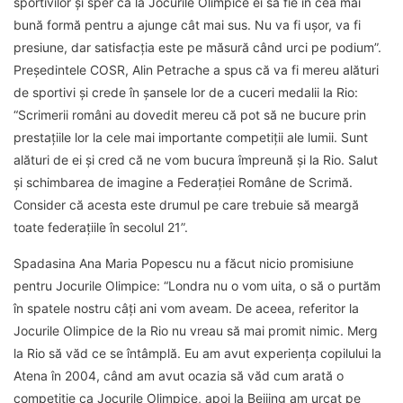
sportivilor şi sper ca la Jocurile Olimpice ei să fie în cea mai
bună formă pentru a ajunge cât mai sus. Nu va fi uşor, va fi
presiune, dar satisfacţia este pe măsură când urci pe podium”.
Președintele COSR, Alin Petrache a spus că va fi mereu alături
de sportivi și crede în șansele lor de a cuceri medalii la Rio:
“Scrimerii români au dovedit mereu că pot să ne bucure prin
prestațiile lor la cele mai importante competiții ale lumii. Sunt
alături de ei și cred că ne vom bucura împreună și la Rio. Salut
și schimbarea de imagine a Federației Române de Scrimă.
Consider că acesta este drumul pe care trebuie să meargă
toate federațiile în secolul 21”.
Spadasina Ana Maria Popescu nu a făcut nicio promisiune
pentru Jocurile Olimpice: “Londra nu o vom uita, o să o purtăm
în spatele nostru câți ani vom aveam. De aceea, referitor la
Jocurile Olimpice de la Rio nu vreau să mai promit nimic. Merg
la Rio să văd ce se întâmplă. Eu am avut experiența copilului la
Atena în 2004, când am avut ocazia să văd cum arată o
competiție ca Jocurile Olimpice, apoi la Beijing am urcat pe