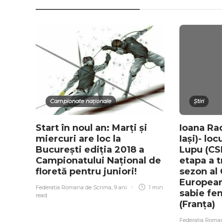
Campionate naționale
Știri
Start în noul an: Marți și
Ioana Ra
miercuri are loc la
Iași)- lo
București ediția 2018 a
Lupu (CSM
Campionatului Național de
etapa a t
floretă pentru juniori!
sezon al 
European
Federatia Romana de Scrima
,
9 ani
1 min
sabie fe
read
(Franța)
Federatia Roma