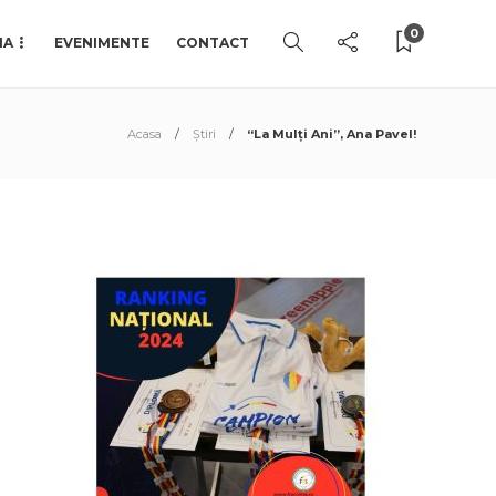
0
IA
EVENIMENTE
CONTACT
Acasa
Știri
“La Mulți Ani”, Ana Pavel!