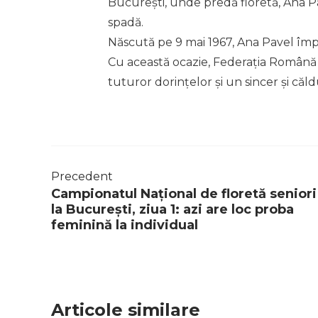
București, unde predă floretă, Ana Pa
spadă.
Născută pe 9 mai 1967, Ana Pavel împl
Cu această ocazie, Federația Română d
tuturor dorințelor și un sincer și căld
Precedent
Campionatul Național de floretă seniori
la București, ziua 1: azi are loc proba
feminină la individual
Articole similare