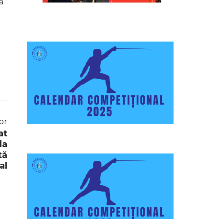
a
or
at
la
tă
al