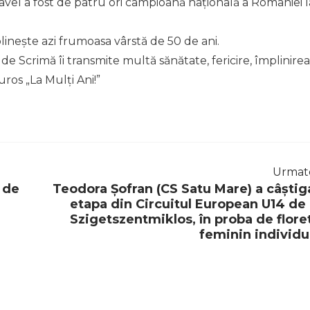
vel a fost de patru ori campioană națională a României l
inește azi frumoasa vârstă de 50 de ani.
e Scrimă îi transmite multă sănătate, fericire, împlinirea
uros „La Mulți Ani!”
Urmat
 de
Teodora Șofran (CS Satu Mare) a câștig
etapa din Circuitul European U14 de 
Szigetszentmiklos, în proba de flore
feminin individu