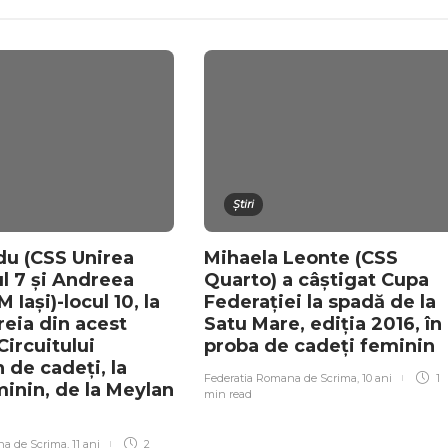
Știri
du (CSS Unirea
Mihaela Leonte (CSS
cul 7 și Andreea
Quarto) a câștigat Cupa
 Iași)-locul 10, la
Federației la spadă de la
reia din acest
Satu Mare, ediția 2016, în
Circuitului
proba de cadeți feminin
 de cadeți, la
Federatia Romana de Scrima
,
10 ani
1
minin, de la Meylan
min
read
na de Scrima
,
11 ani
2