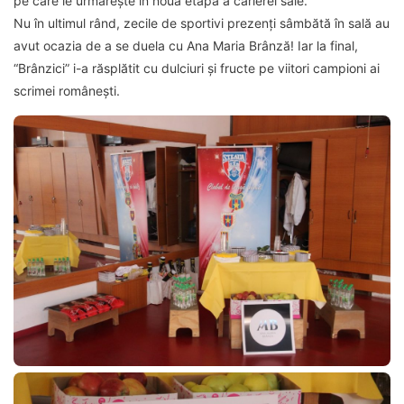
pe care le urmărește în noua etapă a carierei sale.
Nu în ultimul rând, zecile de sportivi prezenți sâmbătă în sală au
avut ocazia de a se duela cu Ana Maria Brânză! Iar la final,
“Brânzici” i-a răsplătit cu dulciuri și fructe pe viitori campioni ai
scrimei românești.