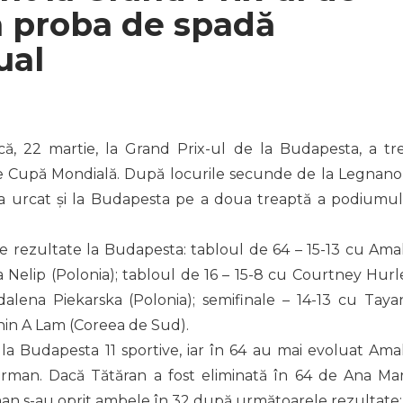
n proba de spadă
ual
ă, 22 martie, la Grand Prix-ul de la Budapesta, a tre
e Cupă Mondială. După locurile secunde de la Legnano 
a urcat și la Budapesta pe a doua treaptă a podiumul
 rezultate la Budapesta: tabloul de 64 – 15-13 cu Amal
a Nelip (Polonia); tabloul de 16 – 15-8 cu Courtney Hurl
alena Piekarska (Polonia); semifinale – 14-13 cu Taya
Shin A Lam (Coreea de Sud).
la Budapesta 11 sportive, iar în 64 au mai evoluat Amal
rman. Dacă Tătăran a fost eliminată în 64 de Ana Mar
n s-au oprit ambele în 32 după următoarele rezultate: