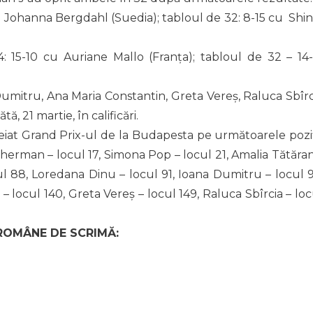
u Johanna Bergdahl (Suedia); tabloul de 32: 8-15 cu Shin
: 15-10 cu Auriane Mallo (Franța); tabloul de 32 – 14-
umitru, Ana Maria Constantin, Greta Vereș, Raluca Sbîrc
, 21 martie, în calificări.
eiat Grand Prix-ul de la Budapesta pe următoarele poziți
herman – locul 17, Simona Pop – locul 21, Amalia Tătăran
ul 88, Loredana Dinu – locul 91, Ioana Dumitru – locul 9
– locul 140, Greta Vereș – locul 149, Raluca Sbîrcia – loc
 ROMÂNE DE SCRIMĂ: