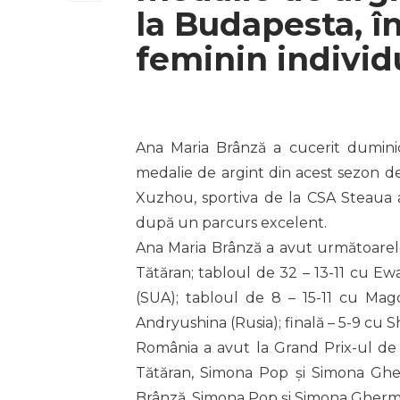
la Budapesta, î
feminin individ
Ana Maria Brânză a cucerit duminic
medalie de argint din acest sezon d
Xuzhou, sportiva de la CSA Steaua 
după un parcurs excelent.
Ana Maria Brânză a avut următoarele
Tătăran; tabloul de 32 – 13-11 cu Ew
(SUA); tabloul de 8 – 15-11 cu Magd
Andryushina (Rusia); finală – 5-9 cu 
România a avut la Grand Prix-ul de 
Tătăran, Simona Pop și Simona Ghe
Brânză, Simona Pop și Simona Gherma