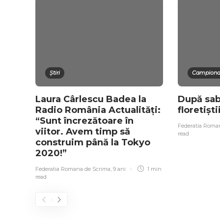
Știri
Campionat
Laura Cârlescu Badea la
După sab
Radio România Actualități:
floretiști
“Sunt încrezătoare în
Federatia Roma
viitor. Avem timp să
read
construim până la Tokyo
2020!”
Federatia Romana de Scrima
,
9 ani
1 min
read