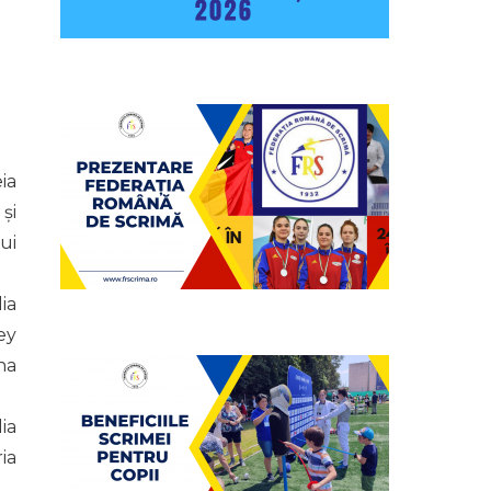
ia
și
ui
ia
ey
na
ia
ia