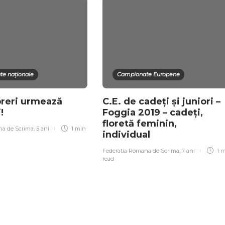
e naționale
Campionate Europene
reri urmează
C.E. de cadeți și juniori –
i!
Foggia 2019 – cadeți,
floretă feminin,
na de Scrima
,
5 ani
1 min
individual
Federatia Romana de Scrima
,
7 ani
1 
read