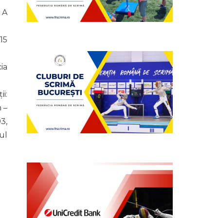
 A
15
ia
i:
 –
3,
ul