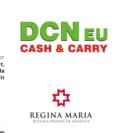
or
t,
la
in