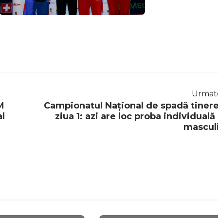
Urmat
M
Campionatul Național de spadă tinere
al
ziua 1: azi are loc proba individuală 
mascul