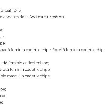
urcia) 12-15.
e concurs de la Soci este următorul:
e;
pe;
ipe;
 spadă feminin cadeți echipe, floretă feminin cadeți echip
padă feminin cadeți echipe;
oretă feminin cadeți echipe;
abie masculin cadeți echipe;
ipe;
ipe;
e;