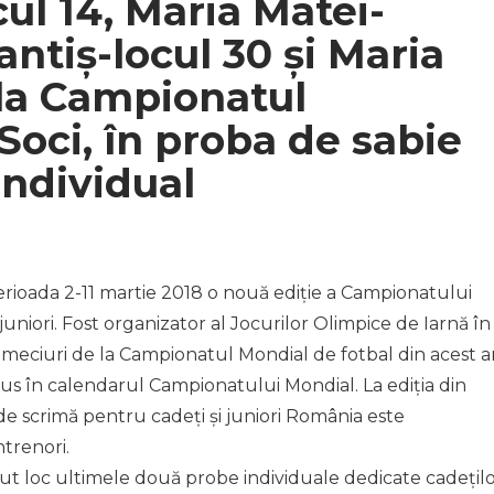
cul 14, Maria Matei-
Pantiș-locul 30 și Maria
 la Campionatul
Soci, în proba de sabie
individual
erioada 2-11 martie 2018 o nouă ediție a Campionatului
uniori. Fost organizator al Jocurilor Olimpice de Iarnă în
r meciuri de la Campionatul Mondial de fotbal din acest a
clus în calendarul Campionatului Mondial. La ediția din
 scrimă pentru cadeți și juniori România este
ntrenori.
vut loc ultimele două probe individuale dedicate cadețilo