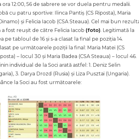
la ora 12:00, 56 de sabrere se vor duela pentru medalii.
ă cu patru sportive: Ilinca Pantiș (CS Riposta), Maria
inamo) și Felicia Iacob (CSA Steaua). Cel mai bun rezult
 a fost reușit de către Felicia Iacob
(foto)
. Legitimată la
 pe tabloul de 16 și s-a clasat la final pe poziția 14.
asat pe următoarele poziții la final: Maria Matei (CS
iposta) – locul 30 și Maria Badea (CSA Steaua) – locul 46.
n individual de la Soci arată astfel: 1. Deniz Selin
aria), 3. Darya Drozd (Rusia) și Liza Pusztai (Ungaria).
ânce la Soci au fost următoarele: