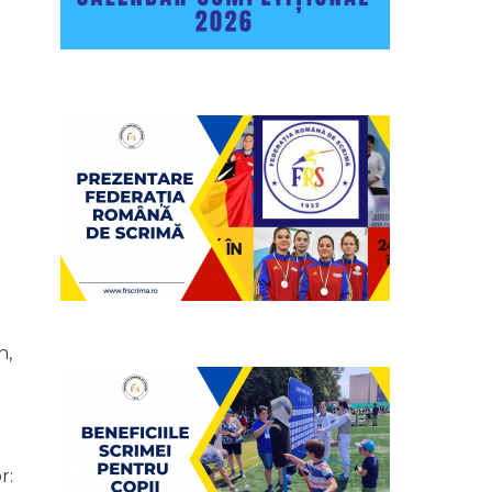
n,
r: