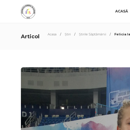
ACASĂ
Acasa
Știri
Știrile Săptămânii
Felicia 
Articol