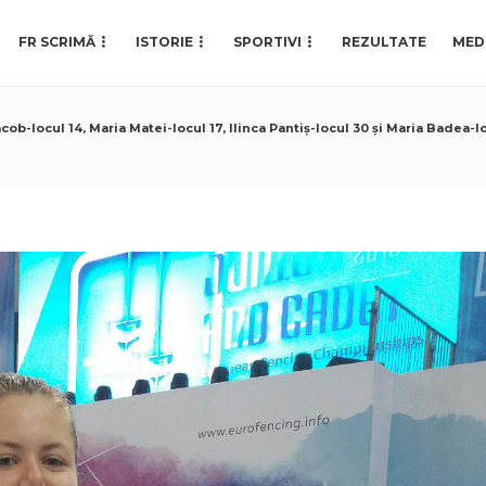
FR SCRIMĂ
ISTORIE
SPORTIVI
REZULTATE
MED
Iacob-locul 14, Maria Matei-locul 17, Ilinca Pantiș-locul 30 și Maria Badea