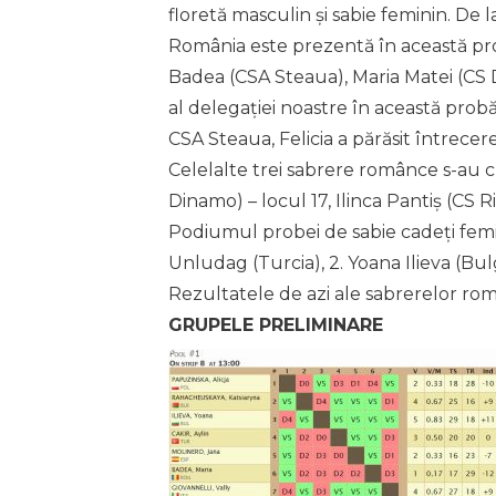
floretă masculin și sabie feminin. De 
România este prezentă în această prob
Badea (CSA Steaua), Maria Matei (CS D
al delegației noastre în această probă
CSA Steaua, Felicia a părăsit întrecerea
Celelalte trei sabrere românce s-au cl
Dinamo) – locul 17, Ilinca Pantiș (CS R
Podiumul probei de sabie cadeți femini
Unludag (Turcia), 2. Yoana Ilieva (Bulg
Rezultatele de azi ale sabrerelor rom
GRUPELE PRELIMINARE