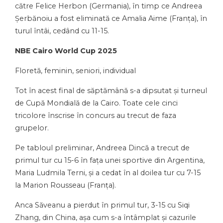
către Felice Herbon (Germania), în timp ce Andreea
Șerbănoiu a fost eliminată ce Amalia Aime (Franța), în
turul întâi, cedând cu 11-15.
NBE Cairo World Cup 2025
Floretă, feminin, seniori, individual
Tot în acest final de săptămână s-a dipsutat și turneul
de Cupă Mondială de la Cairo. Toate cele cinci
tricolore înscrise în concurs au trecut de faza
grupelor.
Pe tabloul preliminar, Andreea Dincă a trecut de
primul tur cu 15-6 în fața unei sportive din Argentina,
Maria Ludmila Terni, și a cedat în al doilea tur cu 7-15
la Marion Rousseau (Franța).
Anca Săveanu a pierdut în primul tur, 3-15 cu Siqi
Zhang, din China, așa cum s-a întâmplat și cazurile