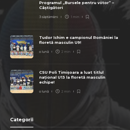
Programul „Bursele pentru viitor” –
Câștigători
3 săptămâni
1 min
Tudor Ichim e campionul României la
floretă masculin U9!
o lună
2 min
CSU Poli Timișoara a luat titlul
național U13 la floretă masculin
echipe!
o lună
2 min
Categorii