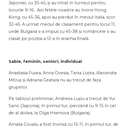
Japoniei, cu 35-45, și au intrat în turneul pentru
locurile 9-16. Aici fetele noastre au învins Hong
Kong, cu 45-36, apoi au pierdut în meciul Italia, scor
32-45. A urmat meciul de clasament pentru locul 11,
unde Bulgaria s-a impus cu 45-38 și româncele s-au
clasat pe poziția a 12-a în ierarhia finală.
Sabie, feminin, seniori, individual
Anastasia Fusea, Anna Ovesia, Tania Luțea, Alexandra
Mitruș și Adriana Geatara nu au trecut de faza
grupelor.
Pe tabloul preliminar, Andreea Lupu a trecut de Yui
Sano (Japonia), în primul tur, pierzând cu 9-15 în cel
de-al doilea, la Olga Hramova (Bulgaria).
Amalia Covaliu a fost învinsă cu 15-11, în primul tur, de