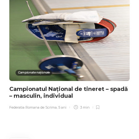
Campionate naționale
Campionatul Național de tineret – spadă
– masculin, individual
Federatia Romana de Scrima
,
5 ani
3 min