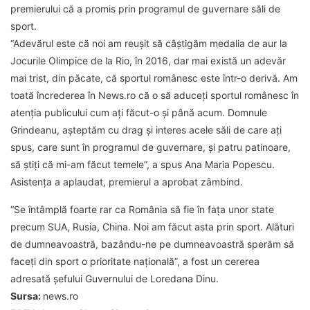
premierului că a promis prin programul de guvernare săli de
sport.
“Adevărul este că noi am reuşit să câştigăm medalia de aur la
Jocurile Olimpice de la Rio, în 2016, dar mai există un adevăr
mai trist, din păcate, că sportul românesc este într-o derivă. Am
toată încrederea în News.ro că o să aduceţi sportul românesc în
atenţia publicului cum aţi făcut-o şi până acum. Domnule
Grindeanu, aşteptăm cu drag şi interes acele săli de care aţi
spus, care sunt în programul de guvernare, şi patru patinoare,
să ştiţi că mi-am făcut temele”, a spus Ana Maria Popescu.
Asistenţa a aplaudat, premierul a aprobat zâmbind.
“Se întâmplă foarte rar ca România să fie în faţa unor state
precum SUA, Rusia, China. Noi am făcut asta prin sport. Alături
de dumneavoastră, bazându-ne pe dumneavoastră sperăm să
faceţi din sport o prioritate naţională”, a fost un cererea
adresată şefului Guvernului de Loredana Dinu.
Sursa:
news.ro