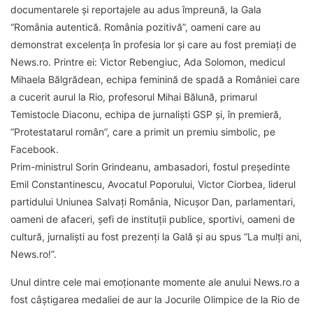
documentarele şi reportajele au adus împreună, la Gala
“România autentică. România pozitivă”, oameni care au
demonstrat excelenţa în profesia lor şi care au fost premiaţi de
News.ro. Printre ei: Victor Rebengiuc, Ada Solomon, medicul
Mihaela Bălgrădean, echipa feminină de spadă a României care
a cucerit aurul la Rio, profesorul Mihai Bălună, primarul
Temistocle Diaconu, echipa de jurnalişti GSP şi, în premieră,
“Protestatarul român”, care a primit un premiu simbolic, pe
Facebook.
Prim-ministrul Sorin Grindeanu, ambasadori, fostul preşedinte
Emil Constantinescu, Avocatul Poporului, Victor Ciorbea, liderul
partidului Uniunea Salvaţi România, Nicuşor Dan, parlamentari,
oameni de afaceri, şefi de instituţii publice, sportivi, oameni de
cultură, jurnalişti au fost prezenţi la Gală şi au spus “La mulţi ani,
News.ro!”.
Unul dintre cele mai emoţionante momente ale anului News.ro a
fost câştigarea medaliei de aur la Jocurile Olimpice de la Rio de